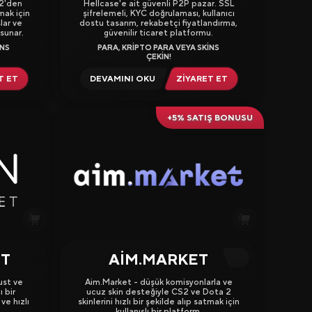
 2'den
Hellcase'e ait güvenli P2P pazar. SSL
mak için
şifrelemeli, KYC doğrulaması, kullanıcı
lar ve
dostu tasarım, rekabetçi fiyatlandırma,
sunar.
güvenilir ticaret platformu.
INS
PARA, KRIPTO PARA VEYA SKINS
ÇEKIN!
T ET
DEVAMINI OKU
ZIYARET ET
Daily Rewards
+5% SATIŞ BONUSU
T
AIM.MARKET
4.00
ust ve
Aim.Market - düşük komisyonlarla ve
 bir
ucuz skin desteğiyle CS2 ve Dota 2
 ve hızlı
skinlerini hızlı bir şekilde alıp satmak için
kullanışlı bir platform.