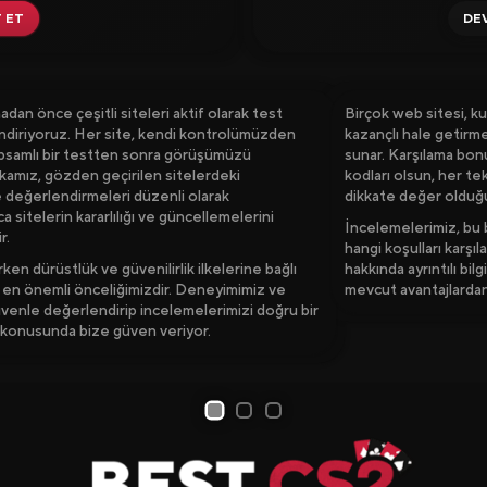
 ET
DE
dan önce çeşitli siteleri aktif olarak test
Birçok web sitesi, kul
ndiriyoruz. Her site, kendi kontrolümüzden
kazançlı hale getirme
psamlı bir testten sonra görüşümüzü
sunar. Karşılama bon
ikamız, gözden geçirilen sitelerdeki
kodları olsun, her tek
e değerlendirmeleri düzenli olarak
dikkate değer olduğ
a sitelerin kararlılığı ve güncellemelerini
İncelemelerimiz, bu b
r.
hangi koşulları karşıla
en dürüstlük ve güvenilirlik ilkelerine bağlı
hakkında ayrıntılı bilg
m en önemli önceliğimizdir. Deneyimimiz ve
mevcut avantajlardan 
güvenle değerlendirip incelemelerimizi doğru bir
 konusunda bize güven veriyor.
1
2
3