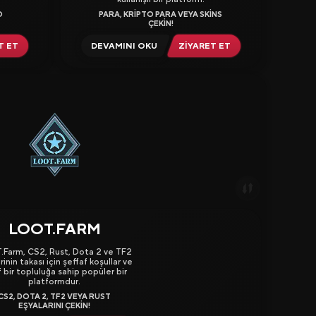
O
PARA, KRIPTO PARA VEYA SKINS
ÇEKIN!
T ET
DEVAMINI OKU
ZIYARET ET
LOOT.FARM
Farm, CS2, Rust, Dota 2 ve TF2
inin takası için şeffaf koşullar ve
f bir topluluğa sahip popüler bir
platformdur.
CS2, DOTA 2, TF2 VEYA RUST
EŞYALARINI ÇEKIN!