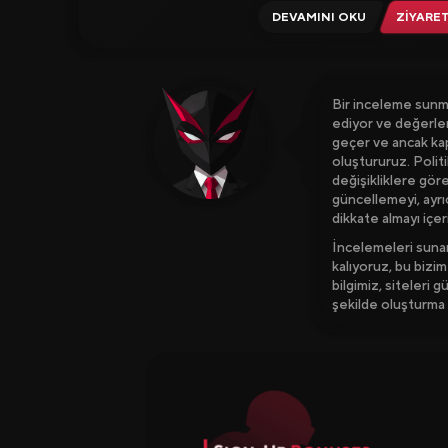
DEVAMINI OKU
ZIYARET
Bir inceleme sunma
ediyor ve değerle
geçer ve ancak ka
oluştururuz. Polit
değişikliklere gör
güncellemeyi, ayrıc
dikkate almayı içeri
İncelemeleri sunark
kalıyoruz, bu bizi
bilgimiz, siteleri 
şekilde oluşturma