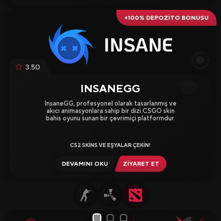
+100% DEPOZITO BONUSU
3.50
INSANEGG
InsaneGG, profesyonel olarak tasarlanmış ve
akıcı animasyonlara sahip bir dizi CSGO skin
bahis oyunu sunan bir çevrimiçi platformdur.
CS2 SKINS VE EŞYALAR ÇEKIN!
DEVAMINI OKU
ZIYARET ET
1
2
3