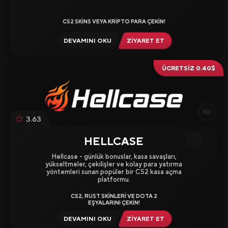
Skin Selling and Trading
Skins Wiki
CS2 SKINS VEYA KRIPTO PARA ÇEKIN!
DEVAMINI OKU
ZIYARET ET
ÜCRETSIZ 0.40$
All Sites
Sign Up Bonuses
Deposit Bonuses
Daily Rewards
3.63
Bonus to Sale
Giveaways
HELLCASE
Hellcase - günlük bonuslar, kasa savaşları,
yükseltmeler, çekilişler ve kolay para yatırma
yöntemleri sunan popüler bir CS2 kasa açma
platformu.
CS2, RUST SKINLERI VE DOTA 2
EŞYALARINI ÇEKIN!
DEVAMINI OKU
ZIYARET ET