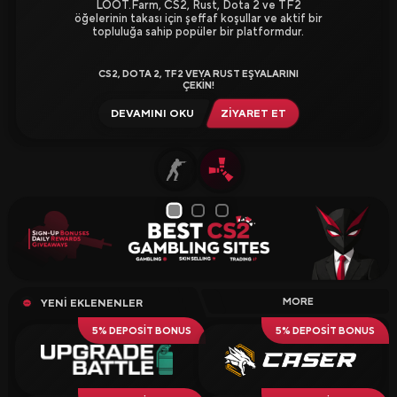
LOOT.Farm, CS2, Rust, Dota 2 ve TF2
öğelerinin takası için şeffaf koşullar ve aktif bir
topluluğa sahip popüler bir platformdur.
CS2, DOTA 2, TF2 VEYA RUST EŞYALARINI
ÇEKIN!
DEVAMINI OKU
ZIYARET ET
1
2
3
MORE
YENI EKLENENLER
5% DEPOSIT BONUS
5% DEPOSIT BONUS