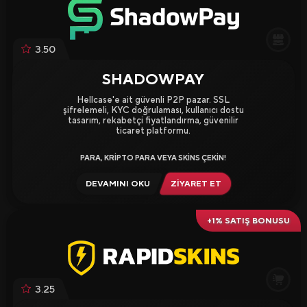
3.50
SHADOWPAY
Hellcase'e ait güvenli P2P pazar. SSL
şifrelemeli, KYC doğrulaması, kullanıcı dostu
tasarım, rekabetçi fiyatlandırma, güvenilir
ticaret platformu.
PARA, KRIPTO PARA VEYA SKINS ÇEKIN!
DEVAMINI OKU
ZIYARET ET
+1% SATIŞ BONUSU
3.25