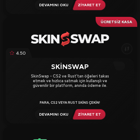
DEVAMINI OKU
ZIYARET ET
ÜCRETSIZ KASA
4.50
SKINSWAP
SkinSwap - CS2 ve Rust'tan öğeleri takas
etmek ve hızlıca satmak için kullanışlı ve
güvenilir bir platform, anında ödeme ile.
PARA, CS2 VEYA RUST SKINS ÇEKIN!
DEVAMINI OKU
ZIYARET ET