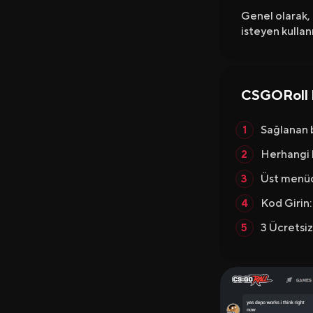
Genel olarak, 
isteyen kullan
CSGORoll Bo
Sağlanan b
Herhangi 
Üst menü
Kod Girin
3 Ücretsiz