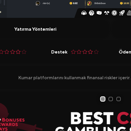
Yatırma Yöntemleri
Destek
Ödem
Kumar platformlarını kullanmak finansal riskler içerir
1
2
3