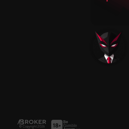
© Copyright 2026