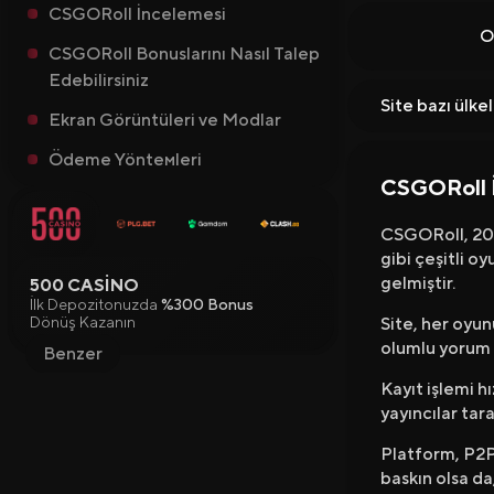
Earning Sites
CSGORoll İncelemesi
O
Newest Sites
CSGORoll Bonuslarını Nasıl Talep
Edebilirsiniz
Skins Wiki
Site bazı ülke
Ekran Görüntüleri ve Modlar
Ödeme Yöntемleri
CSGORoll 
CSGORoll, 201
gibi çeşitli o
gelmiştir.
500 CASINO
İlk Depozitonuzda
%300 Bonus
Dönüş Kazanın
Site, her oyun
olumlu yorum 
Benzer
Kayıt işlemi h
yayıncılar tar
Platform, P2P 
baskın olsa da