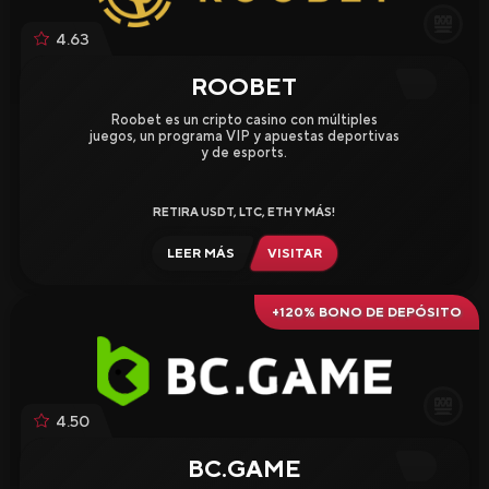
4.63
ROOBET
Roobet es un cripto casino con múltiples
juegos, un programa VIP y apuestas deportivas
y de esports.
RETIRA USDT, LTC, ETH Y MÁS!
LEER MÁS
VISITAR
+120% BONO DE DEPÓSITO
4.50
BC.GAME