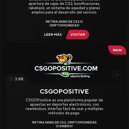
apertura de cajas de CS2, bonificaciones,
rakeback, un sistema de equidad y planes
amplios para el desarrollo del servicio.
RETIRA SKINS DE CS2 O
CRIPTOMONEDAS!
LEER MÁS
VISITAR
RAIN
3.88
CSGOPOSITIVE
CSGOPositive es una plataforma popular de
apuestas en deportes electrónicos, con
reembolsos, interfaz fácil de usar y múltiples
métodos de pago.
RETIRA SKINS DE CS2, CRIPTOMONEDAS
O DINERO!