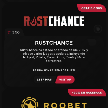
GRATIS 0.50$
3.50
RUSTCHANCE
RustChance ha estado operando desde 2017 y
ofrece varios juegos populares, incluyendo
Jackpot, Ruleta, Cara o Cruz, Crash y Minas
terrestres.
RETIRA SKINS E ITEMS DE RUST!
LEER MÁS
VISITAR
+20% DE RAKEBACK