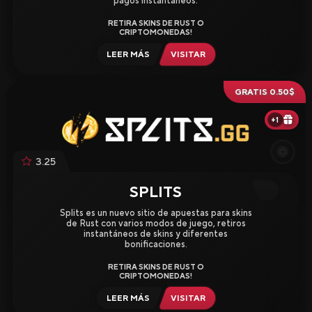
pagos instantáneos.
RETIRA SKINS DE RUST O
CRIPTOMONEDAS!
LEER MÁS
VISITAR
GRATIS 0.50$
+1
3.25
SPLITS
Splits es un nuevo sitio de apuestas para skins
de Rust con varios modos de juego, retiros
instantáneos de skins y diferentes
bonificaciones.
RETIRA SKINS DE RUST O
CRIPTOMONEDAS!
LEER MÁS
VISITAR