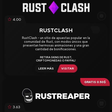
4.00
RUSTCLASH
RustClash - un sitio de apuestas popular en la
comunidad de Rust, con modos únicos que
presentan hermosas animaciones y una gran
cantidad de bonificaciones.
RETIRA SKINS DE RUST,
CRIPTOMONEDAS O PAYPAL!
LEER MÁS
VISITAR
GRATIS 0.50$
3.63