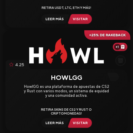
RETIRA USDT, LTC, ETH Y MÁS!
LEER MÁS
VISITAR
+25% DE RAKEBACK
+1
4.25
HOWLGG
HowlGG es una plataforma de apuestas de CS2
y Rust con varios modos, un sistema de equidad
y una comunidad activa.
RETIRA SKINS DE CS2 Y RUST O
CRIPTOMONEDAS!
LEER MÁS
VISITAR