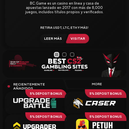
BC.Game es un casino en línea y casa de
apuestas lanzado en 2017 con más de 8,000
juegos, incluidos títulos propios y verificados.
RETIRA USDT, LTC, ETH Y MÁS!
LEER MÁS
VISITAR
1
2
3
RECIENTEMENTE
MORE
AÑADIDOS
5% DEPOSIT BONUS
5% DEPOSIT BONUS
5% DEPOSIT BONUS
5% DEPOSIT BONUS