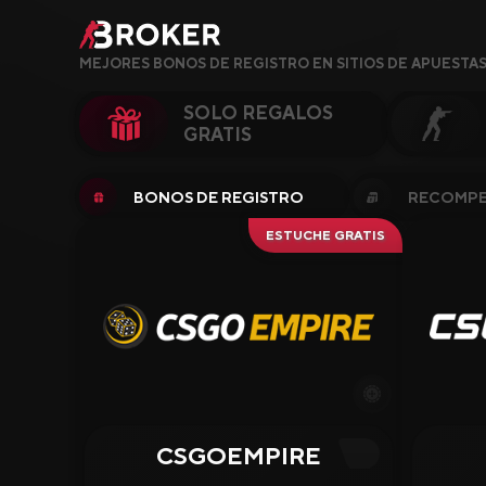
MEJORES BONOS DE REGISTRO EN SITIOS DE APUESTAS
SOLO REGALOS
GRATIS
Sites, Modes, Bonuse
BONOS DE REGISTRO
RECOMPEN
ESTUCHE GRATIS
Popular
CS2 Sites
Rust Sites
Steam Sites
Crypto Sites
CSGOEMPIRE
4.38
4.13