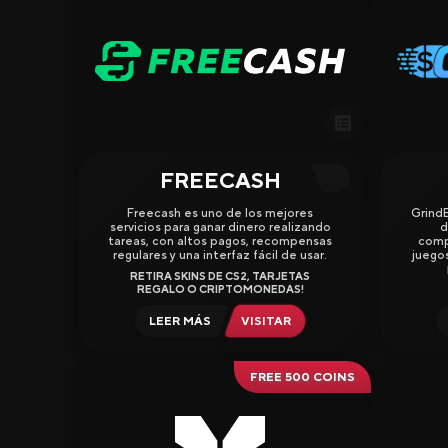
FREECASH
5.00
3.50
Freecash es uno de los mejores
GrindB
servicios para ganar dinero realizando
d
tareas, con altos pagos, recompensas
comp
regulares y una interfaz fácil de usar.
juegos
RETIRA SKINS DE CS2, TARJETAS
REGALO O CRIPTOMONEDAS!
LEER MÁS
VISITAR
FREE 500 COINS