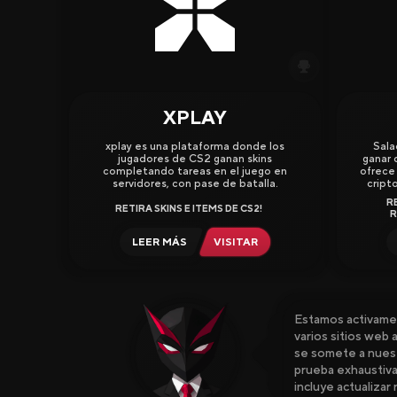
XPLAY
4.50
3.63
xplay es una plataforma donde los
Sala
jugadores de CS2 ganan skins
ganar 
completando tareas en el juego en
ofrece
servidores, con pase de batalla.
cript
R
RETIRA SKINS E ITEMS DE CS2!
R
LEER MÁS
VISITAR
Estamos activamen
varios sitios web 
se somete a nuest
prueba exhaustiva
incluye actualizar