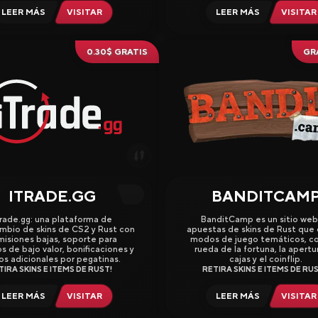
LEER MÁS
VISITAR
LEER MÁS
VISITAR
0.30$ GRATIS
GRA
ITRADE.GG
BANDITCAM
4.13
Trade.gg: una plataforma de
BanditCamp es un sitio web
mbio de skins de CS2 y Rust con
apuestas de skins de Rust que
isiones bajas, soporte para
modos de juego temáticos, c
os de bajo valor, bonificaciones y
rueda de la fortuna, la apertu
os adicionales por pegatinas.
cajas y el coinflip.
TIRA SKINS E ITEMS DE RUST!
RETIRA SKINS E ITEMS DE RUS
LEER MÁS
VISITAR
LEER MÁS
VISITAR