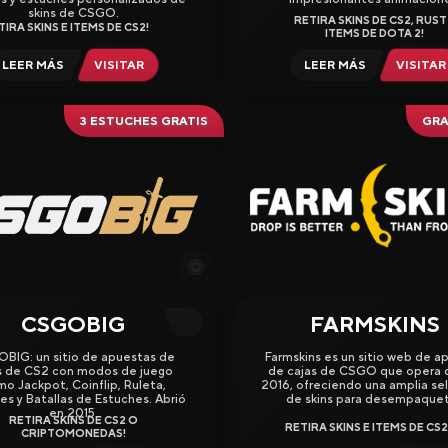
skins de CSGO.
RETIRA SKINS DE CS2, RUST
TIRA SKINS E ITEMS DE CS2!
ITEMS DE DOTA 2!
LEER MÁS
VISITAR
LEER MÁS
VISITAR
3 ESTUCHES GRATIS
GRA
CSGOBIG
FARMSKINS
2.63
BIG: un sitio de apuestas de
Farmskins es un sitio web de a
s de CS2 con modos de juego
de cajas de CSGO que opera
o Jackpot, Coinflip, Ruleta,
2016, ofreciendo una amplia se
es y Batallas de Estuches. Abrió
de skins para desempaquet
en 2015.
RETIRA SKINS DE CS2 O
RETIRA SKINS E ITEMS DE CS2
CRIPTOMONEDAS!