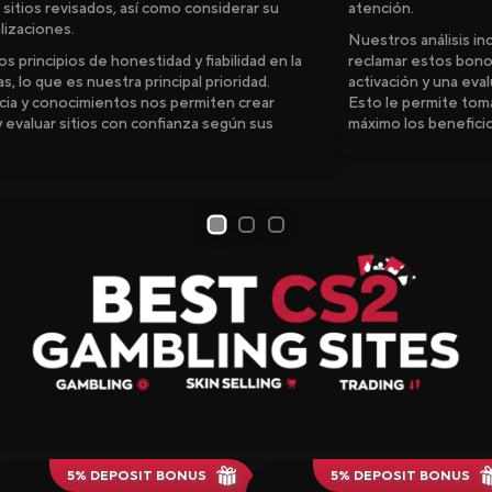
 sitios revisados, así como considerar su
atención.
alizaciones.
Nuestros análisis in
s principios de honestidad y fiabilidad en la
reclamar estos bono
, lo que es nuestra principal prioridad.
activación y una eval
ia y conocimientos nos permiten crear
Esto le permite toma
 evaluar sitios con confianza según sus
máximo los beneficio
1
2
3
5% DEPOSIT BONUS
5% DEPOSIT BONUS