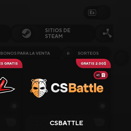
Es
SITIOS DE
LI
STEAM
RU
BONOS PARA LA VENTA
SORTEOS
ES GRATIS
GRATIS 2.00$
+1
CSBATTLE
3.63