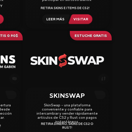
 Y
RETIRA SKINS E ITEMS DE CS2!
LEER MÁS
VISITAR
TIS 0.90$
ESTUCHE GRATIS
SKINSWAP
4.50
pertura
SkinSwap - una plataforma
 desde
conveniente y confiable para
lección
intercambiar y vender rápidamente
ar.
artículos de CS2 y Rust con pagos
instantáneos.
RETIRA DINERO, SKINS DE CS2 O
!
RUST!