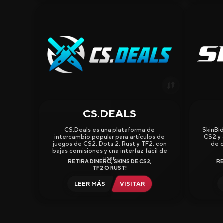
CS.DEALS
3.63
3.13
CS.Deals es una plataforma de
SkinBid
intercambio popular para artículos de
CS2 y 
juegos de CS2, Dota 2, Rust y TF2, con
de c
bajas comisiones y una interfaz fácil de
usar.
RETIRA DINERO, SKINS DE CS2,
RE
TF2 O RUST!
LEER MÁS
VISITAR