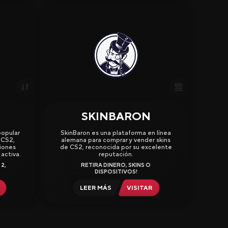
SKINBARON
3.50
popular
SkinBaron es una plataforma en línea
 CS2,
alemana para comprar y vender skins
ciones
de CS2, reconocida por su excelente
activa.
reputación.
2,
RETIRA DINERO, SKINS O
DISPOSITIVOS!
LEER MÁS
VISITAR