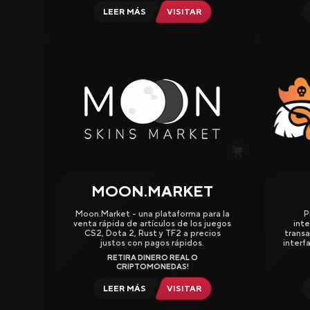
LEER MÁS
VISITAR
MOON.MARKET
3.88
4.13
Moon.Market - una plataforma para la
P
venta rápida de artículos de los juegos
int
CS2, Dota 2, Rust y TF2 a precios
trans
justos con pagos rápidos.
interf
RETIRA DINERO REAL O
CRIPTOMONEDAS!
LEER MÁS
VISITAR