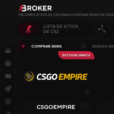
MEJORES SITIOS DE CS2 PARA COMPRAR SKINS EN 2026
LISTA DE SITIOS
DE CS2
Sites, Modes, Bonuse
COMPRAR SKINS
VENDER SKI
ESTUCHE GRATIS
Popular
CS2 Sites
Rust Sites
Steam Sites
Crypto Sites
CSGOEMPIRE
4.38
4.38