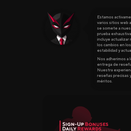
Estamos activamen
varios sitios web 
se somete a nuest
prueba exhaustiva
incluye actualizar
los cambios en los
estabilidad y actu
Nos adherimos a lo
entrega de reseñas
Nuestra experienc
reseñas precisas y
méritos.