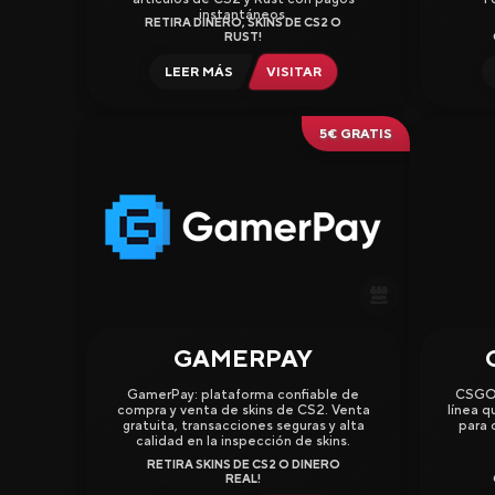
instantáneos.
RETIRA DINERO, SKINS DE CS2 O
RUST!
LEER MÁS
VISITAR
5€ GRATIS
GAMERPAY
3.50
3.63
GamerPay: plataforma confiable de
CSGO 
compra y venta de skins de CS2. Venta
línea 
gratuita, transacciones seguras y alta
para 
calidad en la inspección de skins.
RETIRA SKINS DE CS2 O DINERO
REAL!