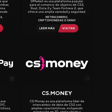
ea que
DMarket es una plataforma popular
ambiar,
para el comercio de objetos de CS2,
rios
Rust, Dota 2 y Team Fortress 2, que
desde
ofrece una amplia variedad y seguridad.
2,
RETIRA DINERO,
CRIPTOMONEDAS O SKINS!
LEER MÁS
VISITAR
Daily Rewards
Y
CS.MONEY
4.50
case.
CS.Money es una plataforma líder de
KYC,
intercambio de skins de CS2 con
titivos,
amplias características, incluyendo
inspección en 3D, venta rápida y