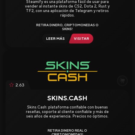
Steamify es una plataforma fácil de usar para
vender al instante skins de CS2, Dota 2, Rust y
TF2, con una aplicación de Telegram y retiros
rápidos.
RETIRA DINERO, CRIPTOMONEDAS O
SKINS!
LEER MÁS
VISITAR
2.63
SKINS.CASH
Skins.Cash: plataforma confiable con buenas
reseñas, soporte al cliente confiable y más de
seis años de experiencia. Precios no óptimos.
RETIRA DINERO REAL O
CRIPTOMONEDAS!