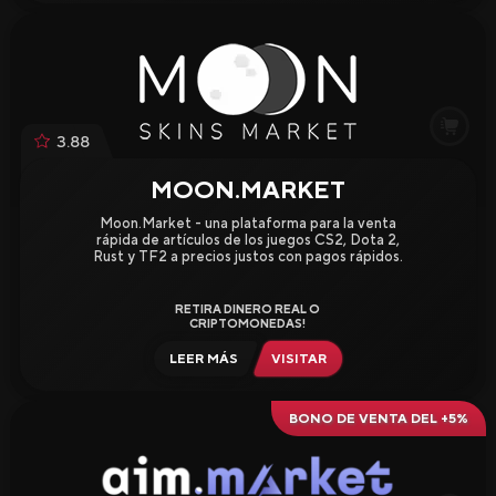
3.88
MOON.MARKET
Moon.Market - una plataforma para la venta
rápida de artículos de los juegos CS2, Dota 2,
Rust y TF2 a precios justos con pagos rápidos.
RETIRA DINERO REAL O
CRIPTOMONEDAS!
LEER MÁS
VISITAR
BONO DE VENTA DEL +5%