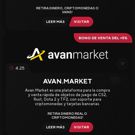
RETIRA DINERO, CRIPTOMONEDAS O
SKINS!
LEER MÁS
VISITAR
BONO DE VENTA DEL +5%
4.25
AVAN.MARKET
Avan.Market es una plataforma para la compra
y venta rápida de objetos de juego de CS2,
Rust, Dota 2 y TF2, con soporte para
criptomonedas y tarjetas bancarias.
RETIRA DINERO REAL O
CRIPTOMONEDAS!
LEER MÁS
VISITAR