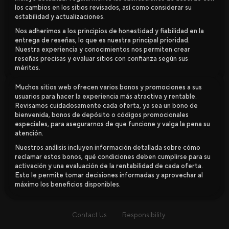
los cambios en los sitios revisados, así como considerar su
estabilidad y actualizaciones.
Nos adherimos a los principios de honestidad y fiabilidad en la
entrega de reseñas, lo que es nuestra principal prioridad.
Nuestra experiencia y conocimientos nos permiten crear
reseñas precisas y evaluar sitios con confianza según sus
méritos.
Muchos sitios web ofrecen varios bonos y promociones a sus
usuarios para hacer la experiencia más atractiva y rentable.
Revisamos cuidadosamente cada oferta, ya sea un bono de
bienvenida, bonos de depósito o códigos promocionales
especiales, para asegurarnos de que funcione y valga la pena su
atención.
Nuestros análisis incluyen información detallada sobre cómo
reclamar estos bonos, qué condiciones deben cumplirse para su
activación y una evaluación de la rentabilidad de cada oferta.
Esto le permite tomar decisiones informadas y aprovechar al
máximo los beneficios disponibles.
Contact Us
Responsibility