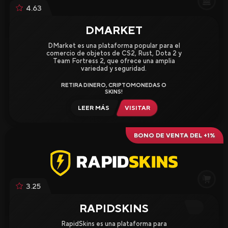
4.63
Skin Selling and Trading
Skins Wiki
DMARKET
DMarket es una plataforma popular para el
comercio de objetos de CS2, Rust, Dota 2 y
Team Fortress 2, que ofrece una amplia
variedad y seguridad.
RETIRA DINERO, CRIPTOMONEDAS O
SKINS!
All Sites
Sign Up Bonuses
LEER MÁS
VISITAR
Deposit Bonuses
Daily Rewards
Bonus to Sale
Giveaways
BONO DE VENTA DEL +1%
3.25
RAPIDSKINS
RapidSkins es una plataforma para