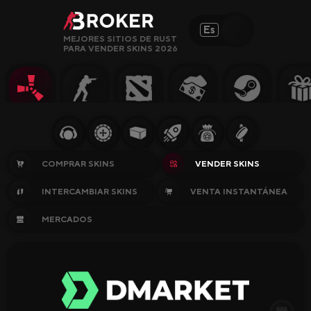
Es
MEJORES SITIOS DE RUST
PARA VENDER SKINS 2026
Sites, Modes, Bonuses or Keywords…
Popular
Gambling
CS2 Sites
COMPRAR SKINS
VENDER SKINS
Rust Sites
INTERCAMBIAR SKINS
VENTA INSTANTÁNEA
Steam Sites
MERCADOS
Crypto Sites
Earning Sites
Newest Sites