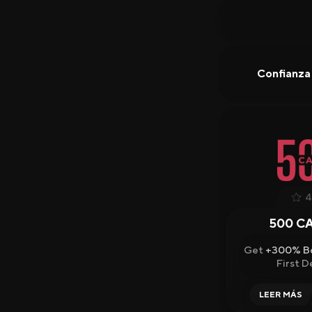
Confianza
4
500 C
Get
+300% B
First D
LEER MÁS