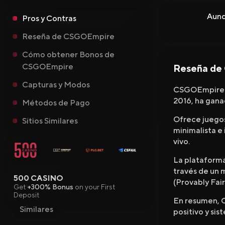
Earning Sites
Aunq
Pros y Contras
Newest Sites
Reseña de CSGOEmpire
Skins Wiki
Cómo obtener Bonos de
CSGOEmpire
Reseña d
Capturas y Modos
CSGOEmpire es
2016, ha gana
Métodos de Pago
Ofrece juegos 
Sitios Similares
minimalista e 
vivo.
La plataforma
través de un 
500 CASINO
(Provably Fair
Get
+300% Bonus
on your First
Deposit
En resumen, C
Similares
positivo y si