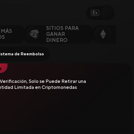
Es
SITIOS PARA
S MÁS
LISTA 
GANAR
OS
CRIP
DINERO
istema de Reembolso
s
 Verificación, Solo se Puede Retirar una
tidad Limitada en Criptomonedas