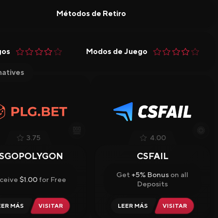
Métodos de Retiro
gos
Modos de Juego
atives
3.75
4.00
SGOPOLYGON
CSFAIL
Get
+5% Bonus
on all
ceive
$1.00
for Free
Deposits
EER MÁS
VISITAR
LEER MÁS
VISITAR