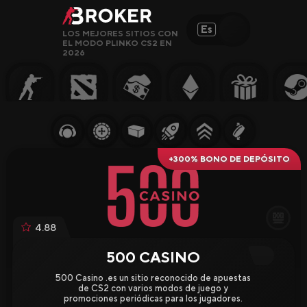
Es
LOS MEJORES SITIOS CON
EL MODO PLINKO CS2 EN
2026
Sites, Modes, Bonuses or Keywords…
Popular
Gambling
CS2 Sites
+300% BONO DE DEPÓSITO
Rust Sites
Steam Sites
4.88
Crypto Sites
500 CASINO
Earning Sites
500 Casino .es un sitio reconocido de apuestas
de CS2 con varios modos de juego y
promociones periódicas para los jugadores.
Newest Sites