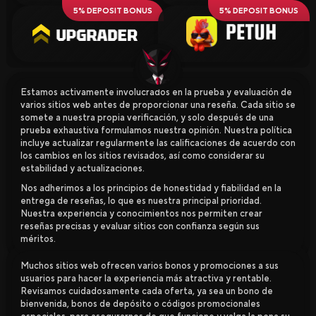
5% DEPOSIT BONUS
5% DEPOSIT BONUS
Estamos activamente involucrados en la prueba y evaluación de
varios sitios web antes de proporcionar una reseña. Cada sitio se
somete a nuestra propia verificación, y solo después de una
prueba exhaustiva formulamos nuestra opinión. Nuestra política
incluye actualizar regularmente las calificaciones de acuerdo con
los cambios en los sitios revisados, así como considerar su
estabilidad y actualizaciones.
Nos adherimos a los principios de honestidad y fiabilidad en la
entrega de reseñas, lo que es nuestra principal prioridad.
Nuestra experiencia y conocimientos nos permiten crear
reseñas precisas y evaluar sitios con confianza según sus
méritos.
Muchos sitios web ofrecen varios bonos y promociones a sus
usuarios para hacer la experiencia más atractiva y rentable.
Revisamos cuidadosamente cada oferta, ya sea un bono de
bienvenida, bonos de depósito o códigos promocionales