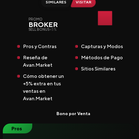
SIMILARES
VISITAR
Skin Selling and Trading
Skins Wiki
PROMO
BROKER
+5%
Pros y Contras
Capturas y Modos
Reseña de
Métodos de Pago
All Sites
Sign Up Bonuses
Avan.Market
Sitios Similares
Deposit Bonuses
Daily Rewards
Cómo obtener un
Bonus to Sale
Giveaways
+5% extra en tus
ventas en
Avan.Market
Bono por Venta
Pros