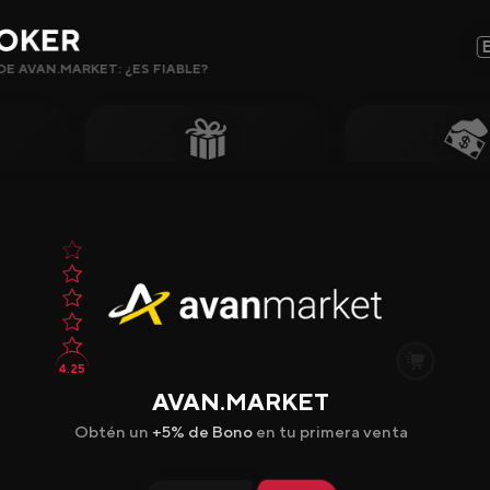
DE AVAN.MARKET: ¿ES FIABLE?
Sites, Modes, Bonuses or Keywords…
Popular
Gambling
CS2 Sites
Rust Sites
Steam Sites
4.25
Crypto Sites
AVAN.MARKET
Obtén un
+5% de Bono
en tu primera venta
Earning Sites
Newest Sites