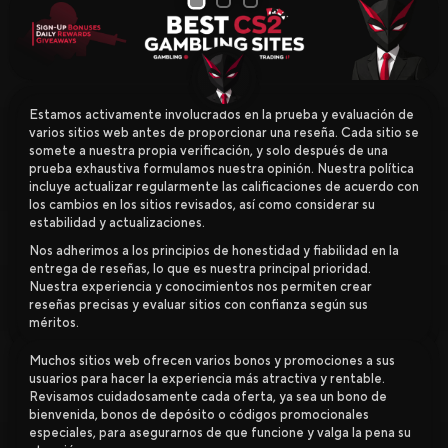
1
2
3
Estamos activamente involucrados en la prueba y evaluación de
varios sitios web antes de proporcionar una reseña. Cada sitio se
somete a nuestra propia verificación, y solo después de una
prueba exhaustiva formulamos nuestra opinión. Nuestra política
incluye actualizar regularmente las calificaciones de acuerdo con
los cambios en los sitios revisados, así como considerar su
estabilidad y actualizaciones.
Nos adherimos a los principios de honestidad y fiabilidad en la
entrega de reseñas, lo que es nuestra principal prioridad.
Nuestra experiencia y conocimientos nos permiten crear
reseñas precisas y evaluar sitios con confianza según sus
méritos.
Muchos sitios web ofrecen varios bonos y promociones a sus
usuarios para hacer la experiencia más atractiva y rentable.
Revisamos cuidadosamente cada oferta, ya sea un bono de
bienvenida, bonos de depósito o códigos promocionales
especiales, para asegurarnos de que funcione y valga la pena su