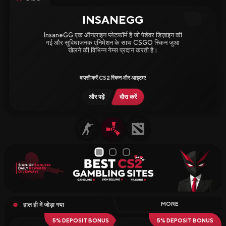
INSANEGG
InsaneGG एक ऑनलाइन प्लेटफॉर्म है जो पेशेवर डिज़ाइन की
गई और सुविधाजनक एनिमेशन के साथ CSGO स्किन जुआ
खेलने की विभिन्न गेम्स प्रदान करती है।
वापसी करें CS2 स्किन और आइटम!
और पढ़ें
दौरा करें
1
2
3
MORE
हाल ही में जोड़ा गया
5% DEPOSIT BONUS
5% DEPOSIT BONUS