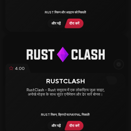
Skin Selling and Trading
Skins Wiki
RUST स्किन और आइटम को निकालें!
और पढ़ें
दौरा करें
All Sites
Sign Up Bonuses
Deposit Bonuses
Daily Rewards
4.00
Bonus to Sale
Giveaways
RUSTCLASH
RustClash - Rust समुदाय में एक लोकप्रिय जुआ साइट,
अनोखे मोड्स के साथ सुंदर एनीमेशन और ढेर सारे बोनस।
RUST स्किन, क्रिप्टो या PAYPAL निकालें!
और पढ़ें
दौरा करें