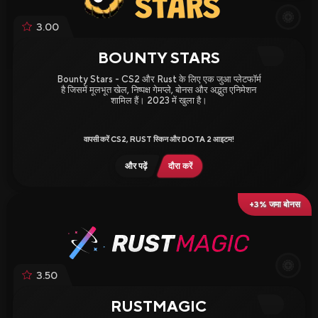
3.00
BOUNTY STARS
Bounty Stars - CS2 और Rust के लिए एक जुआ प्लेटफॉर्म
है जिसमें मूलभूत खेल, निष्पक्ष गेमप्ले, बोनस और अद्भुत एनिमेशन
शामिल हैं। 2023 में खुला है।
वापसी करें CS2, RUST स्किन और DOTA 2 आइटम!
और पढ़ें
दौरा करें
+3% जमा बोनस
3.50
RUSTMAGIC