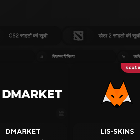
CS2 साइटों की सूची
डोटा 2 साइटों की सूच
s or Keywords…
स्किन्स विनिमय
त्वरि
5.00$ तक 
Gambling
DMARKET
LIS-SKINS
4.38