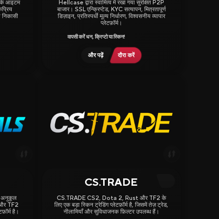
के आइटम
Hellcase द्वारा स्वामित्व में रखा गया सुरक्षित P2P
कप्रिय
बाजार। SSL एन्क्रिप्टेड, KYC सत्यापन, मित्रतापूर्ण
ंसी निकासी
डिज़ाइन, प्रतिस्पर्धी मूल्य निर्धारण, विश्वसनीय व्यापार
प्लेटफ़ॉर्म।
वापसी करें धन, क्रिप्टो या स्किन!
और पढ़ें
दौरा करें
Daily Rewards
CS.TRADE
3.63
 अनुकूल
CS.TRADE CS2, Dota 2, Rust और TF2 के
 और TF2
लिए एक बड़ा स्किन ट्रेडिंग प्लेटफ़ॉर्म है, जिसमें तेज़ ट्रेड,
़ॉर्म है।
नीलामियाँ और सुविधाजनक फ़िल्टर उपलब्ध हैं।