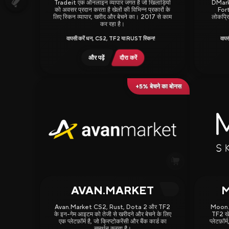
Earning Sites
Tradeit एक ऑनलाइन व्यापार जगत है जो खिलाड़ियों
DMark
को अवसर प्रदान करता है खेलों की विभिन्न प्रकारों के
Fort
लिए स्किन व्यापार, खरीद और बेचने का। 2017 से काम
लोकप्रिय
Newest Sites
कर रहा है।
वापसी करें धन, CS2, TF2 या RUST स्किन!
वापस
Skins Wiki
और पढ़ें
दौरा करें
+5% बेचने का बोनस
AVAN.MARKET
4.25
3.88
Avan.Market CS2, Rust, Dota 2 और TF2
Moon.
के इन-गेम आइटम को तेजी से खरीदने और बेचने के लिए
TF2 खेल
एक प्लेटफ़ॉर्म है, जो क्रिप्टोकरेंसी और बैंक कार्ड का
प्लेटफ़ॉ
समर्थन करता है।