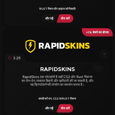
RUST स्किन और आइटम को निकालें!
और पढ़ें
दौरा करें
+1% बेचने का बोनस
3.25
RAPIDSKINS
RapidSkins एक प्लेटफ़ॉर्म है जहाँ CS2 और Rust स्किन्स
का लेन-देन, तत्काल बिक्री और ख़रीदारी की जा सकती है, और
यह क्रिप्टोकरेन्सी लेनदेन का समर्थन करता है।
वापसी करें धन, CS2 या RUST स्किन!
और पढ़ें
दौरा करें