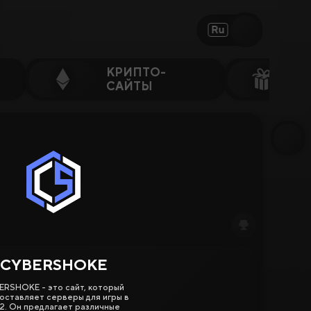
Ru
КРИПТО-
САЙТЫ
CYBERSHOKE
ERSHOKE - это сайт, который
оставляет серверы для игры в
2. Он предлагает различные