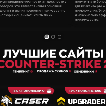
ся принципов честности и надежности в
получить эти бону
обзоров, что является нашим основным
для их активации, 
ш опыт и знания позволяют нам уверенно
предложения. Это 
 обзоры и оценивать сайты по их
и максимально эфф
преимущества.
1
2
3
+5% К ПОПОЛНЕНИЮ
+5% К ПОПОЛНЕНИЮ