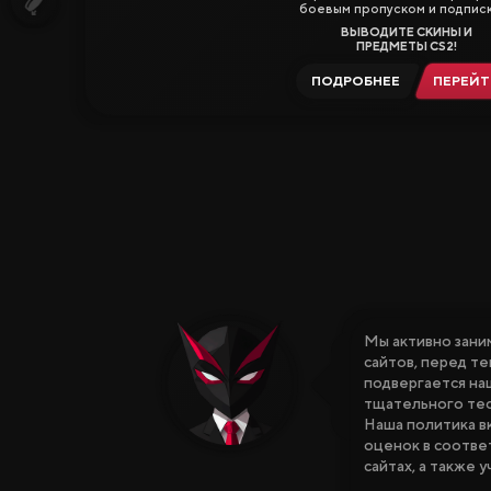
Заработок
боевым пропуском и подпис
ВЫВОДИТЕ СКИНЫ И
Новые Сайты
ПРЕДМЕТЫ CS2!
ПОДРОБНЕЕ
ПЕРЕЙ
Вики CS2
Мы активно зани
сайтов, перед те
подвергается на
тщательного тес
Наша политика в
оценок в соотве
сайтах, а также 