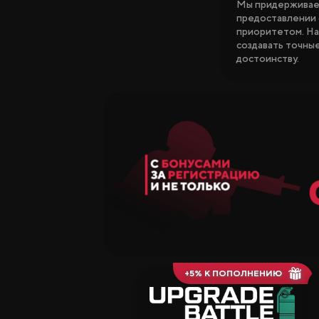
Мы придерживаем
предоставлении 
приоритетом. На
создавать точные
достоинству.
+5% К ПОПОЛНЕНИЮ