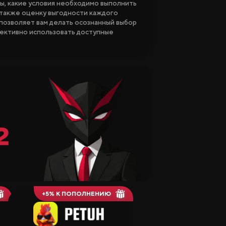
сы, какие условия необходимо выполнить
а также оценку выгодности каждого
позволяет вам делать осознанный выбор
ективно использовать доступные
+5% К ПОПОЛНЕНИЮ