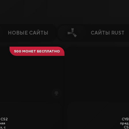
НОВЫЕ САЙТЫ
САЙТЫ RUST
усы или Ключевые Слова…
500 МОНЕТ БЕСПЛАТНО
Гемблинг
4.13
и CS2
CYB
няя
пред
х, с
CS