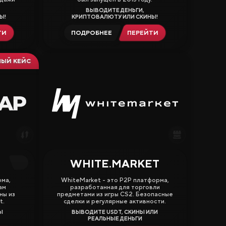
ВЫВОДИТЕ ДЕНЬГИ,
Ы!
КРИПТОВАЛЮТУ ИЛИ СКИНЫ!
ТИ
ПОДРОБНЕЕ
ПЕРЕЙТИ
НЫЙ КЕЙС
WHITE.MARKET
3.50
рма,
WhiteMarket - это P2P платформа,
ам
разработанная для торговли
ны из
предметами из игры CS2. Безопасные
t.
сделки и регулярные активности.
Ы
ВЫВОДИТЕ USDT, СКИНЫ ИЛИ
РЕАЛЬНЫЕ ДЕНЬГИ