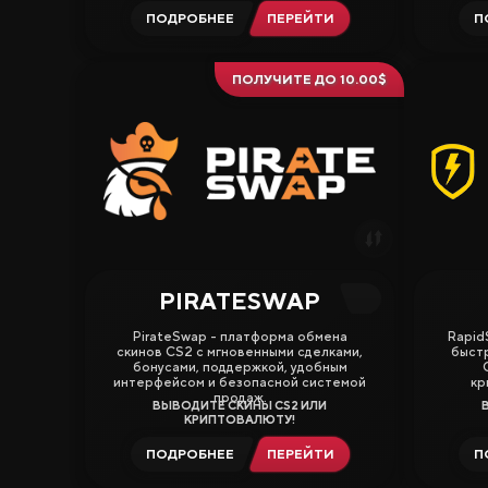
ПОДРОБНЕЕ
ПЕРЕЙТИ
П
ПОЛУЧИТЕ ДО 10.00$
PIRATESWAP
4.13
3.25
PirateSwap - платформа обмена
Rapid
скинов CS2 с мгновенными сделками,
быстр
бонусами, поддержкой, удобным
интерфейсом и безопасной системой
кр
продаж.
ВЫВОДИТЕ СКИНЫ CS2 ИЛИ
КРИПТОВАЛЮТУ!
ПОДРОБНЕЕ
ПЕРЕЙТИ
П