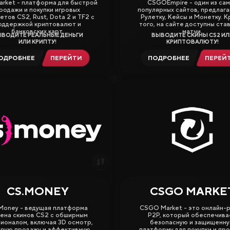
arket - платформа для быстрой
CSGOEmpire - один из са
Продажа и Обмен Скинов
родажи и покупки игровых
популярных сайтов, предлаг
етов CS2, Rust, Dota 2 и TF2 с
Рулетку, Кейсы и Монетку. 
оддержкой криптовалют и
того, на сайте доступны став
банковских карт.
матчи.
ВОДИТЕ РЕАЛЬНЫЕ ДЕНЬГИ
ВЫВОДИТЕ СКИНЫ CS2 ИЛ
ИЛИ КРИПТУ!
КРИПТОВАЛЮТУ!
ОДРОБНЕЕ
ПЕРЕЙТИ
ПОДРОБНЕЕ
ПЕРЕЙ
Все Сайты
Бонус за Регистрацию
Бонус к 
Ежедневный Бонус
Бонус к Продаже
Розы
CS.MONEY
CSGO MARKE
3.63
Money - ведущая платформа
CSGO Market - это онлайн-
ена скинов CS2 с обширным
P2P, который обеспечива
ионалом, включая 3D осмотр,
безопасную и защищенн
рую продажу и эффективную
платформу для покупки и пр