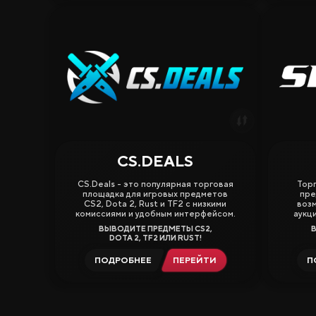
CS.DEALS
3.63
3.13
CS.Deals - это популярная торговая
Тор
площадка для игровых предметов
пре
CS2, Dota 2, Rust и TF2 с низкими
возм
комиссиями и удобным интерфейсом.
аукц
ВЫВОДИТЕ ПРЕДМЕТЫ CS2,
DOTA 2, TF2 ИЛИ RUST!
ПОДРОБНЕЕ
ПЕРЕЙТИ
П