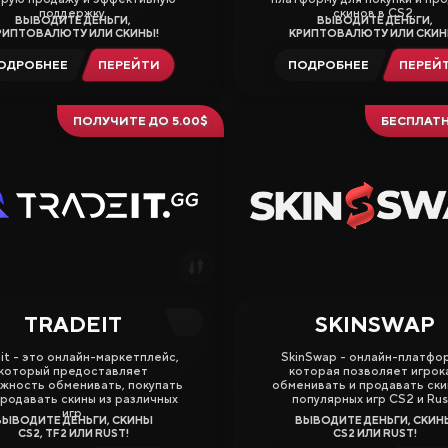
поддержку.
скинов в CS2.
ВЫВОДИТЕ ДЕНЬГИ,
ВЫВОДИТЕ ДЕНЬГИ,
РИПТОВАЛЮТУ ИЛИ СКИНЫ!
КРИПТОВАЛЮТУ ИЛИ СКИН
ОДРОБНЕЕ
ПЕРЕЙТИ
ПОДРОБНЕЕ
ПЕРЕЙ
ПОЛУЧИТЕ ДО 5.00$
БЕСПЛАТ
TRADEIT
SKINSWAP
4.50
it - это онлайн-маркетплейс,
SkinSwap - онлайн-платфо
который предоставляет
которая позволяет игрок
жность обменивать, покупать
обменивать и продавать ски
продавать скины из различных
популярных игр CS2 и Rus
игр.
ВЫВОДИТЕ ДЕНЬГИ, СКИНЫ
ВЫВОДИТЕ ДЕНЬГИ, СКИН
CS2, TF2 ИЛИ RUST!
CS2 ИЛИ RUST!