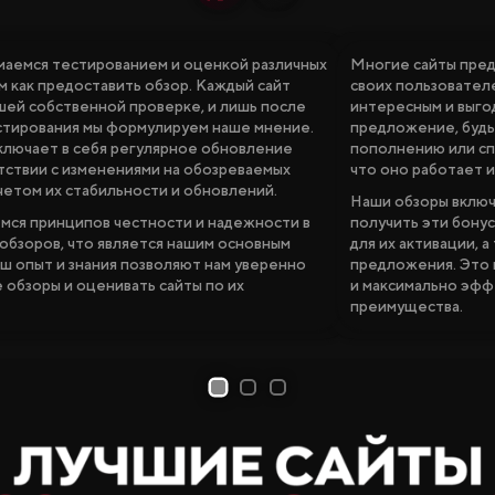
маемся тестированием и оценкой различных
Многие сайты пред
м как предоставить обзор. Каждый сайт
своих пользовател
шей собственной проверке, и лишь после
интересным и выго
тирования мы формулируем наше мнение.
предложение, будь 
ключает в себя регулярное обновление
пополнению или сп
тствии с изменениями на обозреваемых
что оно работает и
учетом их стабильности и обновлений.
Наши обзоры включ
ся принципов честности и надежности в
получить эти бону
обзоров, что является нашим основным
для их активации, 
ш опыт и знания позволяют нам уверенно
предложения. Это 
 обзоры и оценивать сайты по их
и максимально эфф
преимущества.
1
2
3