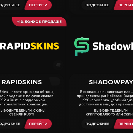
ОДРОБНЕЕ
ПЕРЕЙТИ
ПОДРОБНЕЕ
ПЕРЕЙ
+1% БОНУС К ПРОДАЖЕ
RAPIDSKINS
SHADOWPA
3.50
Skins - платформа для обмена,
Безопасная пиринговая площ
ой продажи и покупки скинов
принадлежащая Hellcase. Защи
CS2 и Rust, с поддержкой
KYC-проверка, удобный диз
иптовалютных транзакций.
достойные цены, доверенный
ВЫВОДИТЕ ДЕНЬГИ, СКИНЫ
ВЫВОДИТЕ ДЕНЬГИ,
CS2 ИЛИ RUST!
КРИПТОВАЛЮТУ ИЛИ СКИН
ОДРОБНЕЕ
ПЕРЕЙТИ
ПОДРОБНЕЕ
ПЕРЕЙ