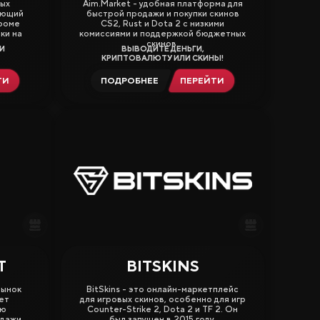
мых
Aim.Market - удобная платформа для
ающий
быстрой продажи и покупки скинов
Кроме
CS2, Rust и Dota 2 с низкими
ки на
комиссиями и поддержкой бюджетных
скинов.
И
ВЫВОДИТЕ ДЕНЬГИ,
КРИПТОВАЛЮТУ ИЛИ СКИНЫ!
ТИ
ПОДРОБНЕЕ
ПЕРЕЙТИ
Депозиту
грыши
T
BITSKINS
4.00
рынок
BitSkins - это онлайн-маркетплейс
ет
для игровых скинов, особенно для игр
ую
Counter-Strike 2, Dota 2 и TF 2. Он
одажи
был запущен в 2015 году.