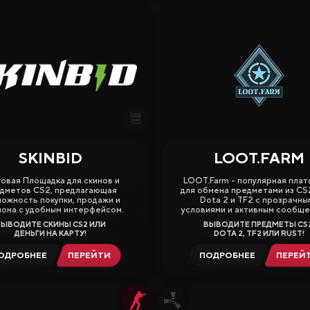
SKINBID
LOOT.FARM
3.50
говая Площадка для скинов и
LOOT.Farm - популярная пла
дметов CS2, предлагающая
для обмена предметами из CS2
ожность покупки, продажи и
Dota 2 и TF2 с прозрачны
иона с удобным интерфейсом.
условиями и активным сообще
ВЫВОДИТЕ СКИНЫ CS2 ИЛИ
ВЫВОДИТЕ ПРЕДМЕТЫ CS2
ДЕНЬГИ НА КАРТУ!
DOTA 2, TF2 ИЛИ RUST!
ОДРОБНЕЕ
ПЕРЕЙТИ
ПОДРОБНЕЕ
ПЕРЕЙ