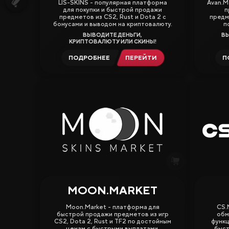
Заработок
LIS-SKINS - популярная платформа
Avan.M
для покупки и быстрой продажи
п
предметов из CS2, Rust и Dota 2 с
предм
Новые Сайты
бонусами и выводом на криптовалюту.
п
ВЫВОДИТЕ ДЕНЬГИ,
ВЫ
КРИПТОВАЛЮТУ ИЛИ СКИНЫ!
Вики CS2
ПОДРОБНЕЕ
ПЕРЕЙТИ
П
MOON.MARKET
3.88
4.50
Moon.Market - платформа для
CS.
быстрой продажи предметов из игр
обм
CS2, Dota 2, Rust и TF2 по достойным
функц
ценам с быстрыми выплатами.
быст