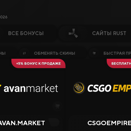
026
ВСЕ БОНУСЫ
САЙТЫ RUST
усы или Ключевые Слова…
НЫ
ОБМЕНЯТЬ СКИНЫ
БЫСТРАЯ П
+5% БОНУС К ПРОДАЖЕ
БЕСПЛАТ
Гемблинг
AVAN.MARKET
CSGOEMPIR
4.38