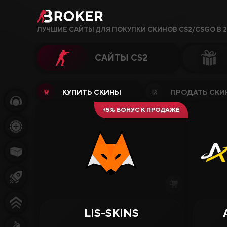
ЛУЧШИЕ САЙТЫ ДЛЯ ПОКУПКИ СКИНОВ CS2/CSGO В 2
САЙТЫ CS2
Сайты, Режимы, Бон
КУПИТЬ СКИНЫ
ПРОДАТЬ СКИ
+5% БОНУС К ПРОДАЖЕ
Популярное
Сайты CS2
Сайты Rust
Сайты Steam
Крипто-сайты
LIS-SKINS
4.38
4.25