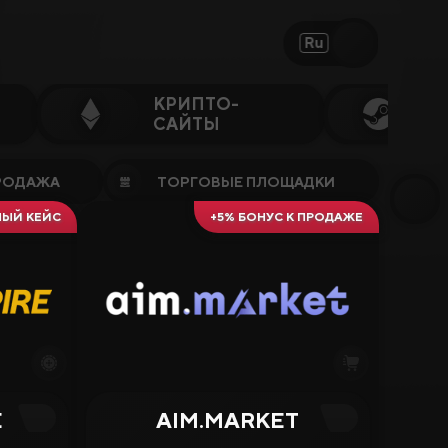
Ru
КРИПТО-
САЙТЫ
РОДАЖА
ТОРГОВЫЕ ПЛОЩАДКИ
НЫЙ КЕЙС
+5% БОНУС К ПРОДАЖЕ
E
AIM.MARKET
4.00