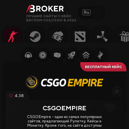
Ru
ЛУЧШИЕ САЙТЫ С КЕЙС
БАТЛОМ CS2/CSGO В 2026
Сайты, Режимы, Бонусы или Ключевые Слова…
Популярное
Гемблинг
Сайты CS2
БЕСПЛАТНЫЙ КЕЙС
Сайты Rust
Сайты Steam
4.38
Крипто-
сайты
CSGOEMPIRE
Заработок
CSGOEmpire - один из самых популярных
сайтов, предлагающий Рулетку, Кейсы и
Монетку. Кроме того, на сайте доступны
Новые Сайты