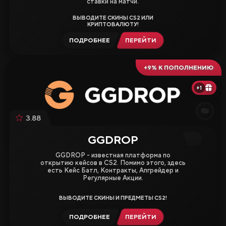
ставки на матчи.
Вики CS2
ВЫВОДИТЕ СКИНЫ CS2 ИЛИ
КРИПТОВАЛЮТУ!
ПОДРОБНЕЕ
ПЕРЕЙТИ
Продажа и Обмен Скинов
+9% К ПОПОЛНЕНИЮ
+1
3.88
GGDROP
GGDROP - известная платформа по
Все Сайты
Бонус за Регистрацию
открытию кейсов в CS2. Помимо этого, здесь
есть Кейс Батл, Контракты, Апгрейдер и
Бонус к Депозиту
Регулярные Акции.
Ежедневный Бонус
ВЫВОДИТЕ СКИНЫ И ПРЕДМЕТЫ CS2!
Бонус к Продаже
Розыгрыши
ПОДРОБНЕЕ
ПЕРЕЙТИ