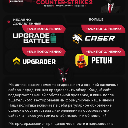
НЕДАВНО
БОЛЬШЕ
ДОБАВЛЕННЫЕ
+5% К ПОПОЛНЕНИЮ
+5% К ПОПОЛНЕНИЮ
+5% К ПОПОЛНЕНИЮ
+5% К ПОПОЛНЕНИЮ
Мы активно занимаемся тестированием и оценкой различных
сайтов, перед тем как предоставить обзор. Каждый сайт
подвергается нашей собственной проверке, и лишь после
тщательного тестирования мы формулируем наше мнение.
Наша политика включает в себя регулярное обновление
оценок в соответствии с изменениями на обозреваемых
сайтах, а также учетом их стабильности и обновлений.
Мы придерживаемся принципов честности и надежности в