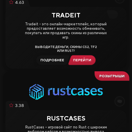
4.63
TRADEIT
Tradeit - это онлайн-маркетплейс, который
предоставляет возможность обменивать,
покупать или продавать скины из различных
игр.
ВЫВОДИТЕ ДЕНЬГИ, СКИНЫ CS2, TF2
ИЛИ RUST!
ПОДРОБНЕЕ
ПЕРЕЙТИ
РОЗЫГРЫШИ
3.38
RUSTCASES
RustCases – игровой сайт по Rust с широким
выбором кейсов и возможностью вывода