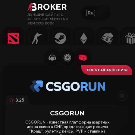
Ru
ЛУЧШИЕ САЙТЫ С
ОТКРЫТИЕМ DOTA 2
КЕЙСОВ 2026
Сайты, Режимы, Бонусы или Ключевые Слова…
Популярное
Гемблинг
Сайты CS2
+5% К ПОПОЛНЕНИЮ
Сайты Rust
Сайты Steam
3.25
Крипто-
сайты
CSGORUN
Заработок
CSGORUN - известная платформа азартных
игр на скины в СНГ, предлагающая режимы
"Краш", рулетку, кейсы, PVP и ставки на
Новые Сайты