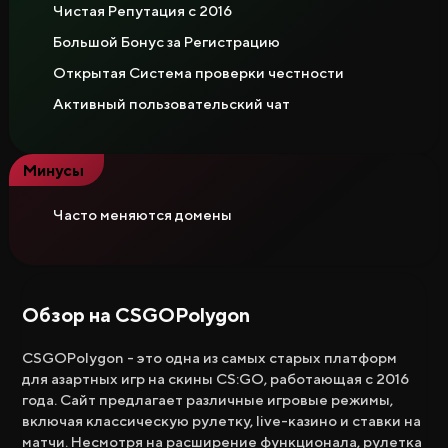
Чистая Репутация с 2016
Большой Бонус за Регистрацию
Открытая Система проверки честности
Активный пользовательский чат
Минусы
Часто меняются домены
Обзор на CSGOPolygon
CSGOPolygon - это одна из самых старых платформ
для азартных игр на скины CS:GO, работающая с 2016
года. Сайт предлагает различные игровые режимы,
включая классическую рулетку, live-казино и ставки на
матчи. Несмотря на расширение функционала, рулетка