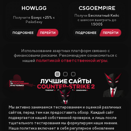
HOWLGG
CSGOEMPIRE
Получи
Бесплатный Кейс
Получите
Бонус +25%
к
с шансом выиграть до
Рейкбеку
1.500$
ПОДРОБНЕЕ
ПЕРЕЙТИ
ПОДРОБНЕЕ
ПЕРЕЙТИ
Использование азартных платформ связано с
финансовыми рисками. Рекомендуем ознакомиться с
политикой ответственной игры
нашей
.
1
2
3
Мы активно занимаемся тестированием и оценкой различных
сайтов, перед тем как предоставить обзор. Каждый сайт
подвергается нашей собственной проверке, и лишь после
тщательного тестирования мы формулируем наше мнение.
Наша политика включает в себя регулярное обновление