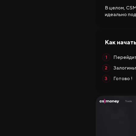
В целом, CSM
идеально под
Как начат
Перейдит
Залогинь
Готово !