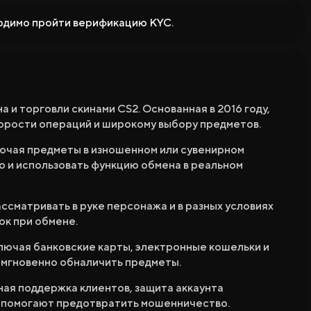
ходимо пройти верификацию KYC.
 и торговли скинами CS2. Основанная в 2016 году,
корости операций и широкому выбору предметов.
Депозиту
лючая предметы в изношенном или сувенирном
грыши
но и использовать функцию обмена в реальном
сматривать в руке персонажа и в разных условиях
ок при обмене.
лючая банковские карты, электронные кошельки и
 мгновенно обналичить предметы.
ая поддержка клиентов, защита аккаунта
 помогают предотвратить мошенничество.