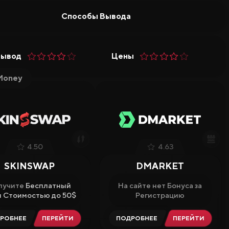
Способы Вывода
Вывод
Цены
Money
4.50
4.63
SKINSWAP
DMARKET
лучите
Бесплатный
На сайте нет Бонуса за
 Стоимостью до 50$
Регистрацию
РОБНЕЕ
ПЕРЕЙТИ
ПОДРОБНЕЕ
ПЕРЕЙТИ