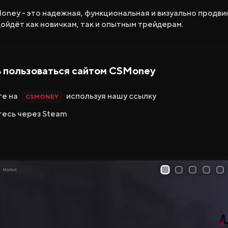
oney - это надежная, функциональная и визуально продв
ойдёт как новичкам, так и опытным трейдерам.
ь пользоваться сайтом CSMoney
е на
используя нашу ссылку
CSMONEY
тесь через Steam
1
2
3
4
5