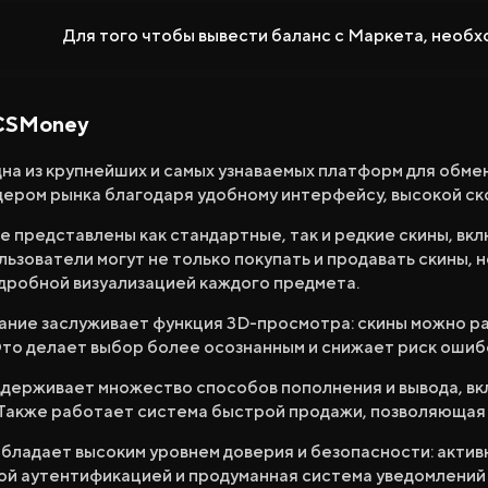
Продажа и Обмен Скинов
Для того чтобы вывести баланс с Маркета, необ
 CSMoney
на из крупнейших и самых узнаваемых платформ для обмена
дером рынка благодаря удобному интерфейсу, высокой с
Все Сайты
Бонус за Регистрацию
Бонус к 
 представлены как стандартные, так и редкие скины, вк
Ежедневный Бонус
Бонус к Продаже
Розы
льзователи могут не только покупать и продавать скины, 
дробной визуализацией каждого предмета.
ние заслуживает функция 3D-просмотра: скины можно рас
то делает выбор более осознанным и снижает риск ошиб
держивает множество способов пополнения и вывода, вк
 Также работает система быстрой продажи, позволяющая
ладает высоким уровнем доверия и безопасности: активн
ой аутентификацией и продуманная система уведомлений