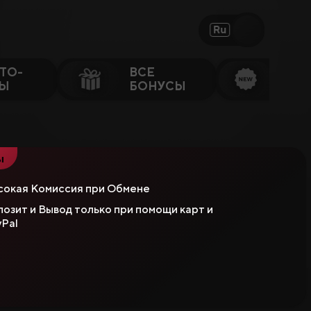
Ru
ТО-
ВСЕ
НО
ТЫ
БОНУСЫ
САЙ
ы
сокая Комиссия при Обмене
озит и Вывод только при помощи карт и
Pal