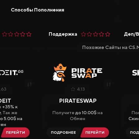
Способы Пополнения
Поддержка
Деп/
Похожие Сайты на CS.
.63
4.13
DEIT
PIRATESWAP
е
+35% к
у
, Так же
Получите
до 10.00$
на
По
о 5.00$ на
Обмен
Скин
ен
ПЕРЕЙТИ
ПОДРОБНЕЕ
ПЕРЕЙТИ
ПОД