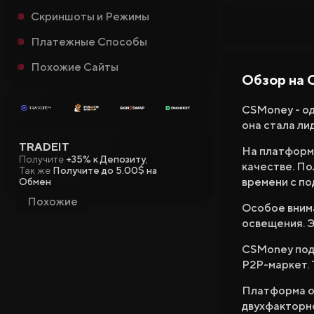
Заработок
Скриншоты и Режимы
Новые Сайты
Платежные Способы
Вики CS2
Похожие Сайты
Обзор на
CSMoney - од
она стала ли
TRADEIT
На платформе
Получите
+35% к Депозиту
,
качестве. По
Так же
Получите до 5.00$ на
времени с по
Обмен
Похожие
Особое внима
освещения. Э
CSMoney под
P2P-маркет.
Платформа об
двухфакторн