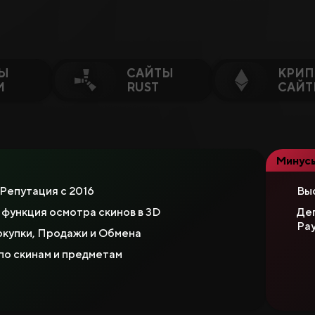
Ы
САЙТЫ
КРИП
M
RUST
САЙ
усы или Ключевые Слова…
Минус
Гемблинг
Репутация с 2016
Вы
 функция осмотра скинов в 3D
Деп
Pay
купки, Продажи и Обмена
по скинам и предметам