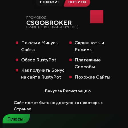
ПОХОЖИЕ
ПЕРЕЙТИ
Вики CS2
ПРОМОКОД
CSGOBROKER
Продажа и Обмен Скинов
1.00$
Плюсы и Минусы
Скриншоты и
Сайта
Режимы
Обзор RustyPot
Платежные
Способы
Как получить Бонус
на сайте RustyPot
Похожие Сайты
Все Сайты
Бонус за Регистрацию
Бонус за Регистрацию
Бонус к Депозиту
Сайт может быть не доступен в некоторых
Ежедневный Бонус
Странах
Бонус к Продаже
Розыгрыши
Плюсы