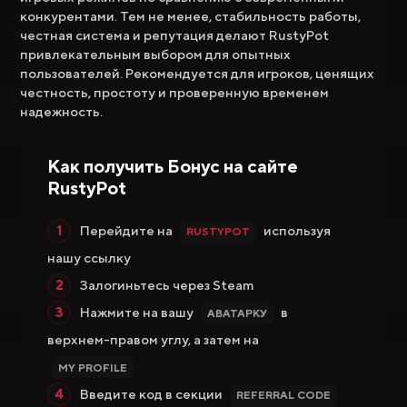
конкурентами. Тем не менее, стабильность работы,
честная система и репутация делают RustyPot
привлекательным выбором для опытных
пользователей. Рекомендуется для игроков, ценящих
честность, простоту и проверенную временем
надежность.
Как получить Бонус на сайте
RustyPot
Перейдите на
используя
RUSTYPOT
нашу ссылку
Залогиньтесь через Steam
Нажмите на вашу
в
АВАТАРКУ
верхнем-правом углу, а затем на
MY PROFILE
Введите код в секции
REFERRAL CODE