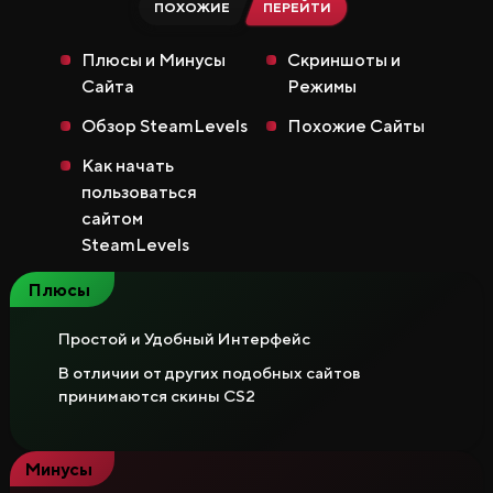
ПОХОЖИЕ
ПЕРЕЙТИ
Вики CS2
Плюсы и Минусы
Скриншоты и
Сайта
Режимы
Продажа и Обмен Скинов
Обзор SteamLevels
Похожие Сайты
Как начать
пользоваться
сайтом
SteamLevels
Плюсы
Простой и Удобный Интерфейс
Все Сайты
Бонус за Регистрацию
В отличии от других подобных сайтов
Бонус к Депозиту
принимаются скины CS2
Ежедневный Бонус
Бонус к Продаже
Розыгрыши
Минусы