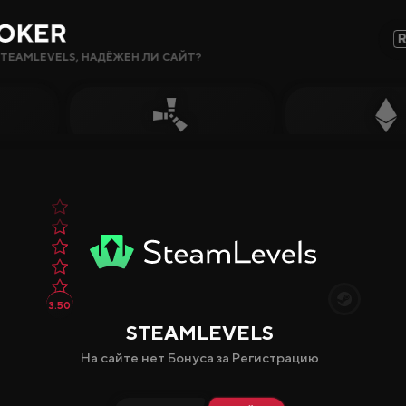
TEAMLEVELS, НАДЁЖЕН ЛИ САЙТ?
Сайты, Режимы, Бонусы или Ключевые Слова…
Популярное
Гемблинг
Сайты CS2
Сайты Rust
Сайты Steam
3.50
Крипто-
STEAMLEVELS
сайты
На сайте нет Бонуса за Регистрацию
Заработок
Новые Сайты