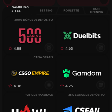
POPULAR
CS2
Skin Selling and Trading
GAMBLING
Skins Wiki
CASE
SITES
BETTING
ROULETTE
OPENING
300% BÓNUS DE DEPÓSITO
4.88
4.63
All Sites
Sign Up Bonuses
LER MAIS
VISITAR
LER MAIS
VISITAR
Deposit Bonuses
Daily Rewards
CAIXA GRÁTIS
Bonus to Sale
Giveaways
4.38
4.25
LER MAIS
VISITAR
LER MAIS
VISITAR
+25% DE RAKEBACK
25% BÓNUS DE DEPÓSITO