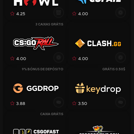
4.25
4.00
LER MAIS
VISITAR
LER MAIS
VISITAR
3 CAIXAS GRÁTIS
LER MAIS
VISITAR
4.00
4.00
LER MAIS
VISITAR
9% BÓNUS DE DEPÓSITO
GRÁTIS 0.50$
3.88
3.50
LER MAIS
VISITAR
LER MAIS
VISITAR
CAIXA GRÁTIS