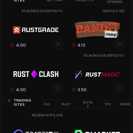
SITES
BETTING
ROULETTE
OPENING
5% BÓNUS DE DEPÓSITO
GRÁTIS 0.15$
4.00
4.13
LER MAIS
VISITAR
LER MAIS
VISITAR
3% BÓNUS DE DEPÓSITO
LER MAIS
VISITAR
4.00
3.50
LER MAIS
VISITAR
POPULAR
TRADING
DOTA
SITES
CS2
RUST
TF2
MORE
2
RECEBA ATÉ 5,00$