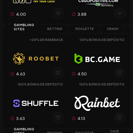
4.00
3.88
LER MAIS
VISITAR
LER MAIS
VISITAR
POPULAR
CRYPTO
GAMBLING
SITES
BETTING
ROULETTE
CRASH
+20% DE RAKEBACK
120% BÓNUS DE DEPÓSITO
4.63
4.50
LER MAIS
VISITAR
LER MAIS
VISITAR
100% BÓNUS DE DEPÓSITO
100% BÓNUS DE DEPÓSITO
3.63
4.13
LER MAIS
VISITAR
LER MAIS
VISITAR
POPULAR
RUST
GAMBLING
CASE