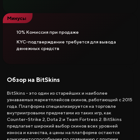
Минусы
10% Комиссия при продаже
KYC-подтверждение требуется для вывода
денежных средств
Обзор на BitSkins
BitSkins - это один из старейших и наиболее
узнаваемых маркетплейсов скинов, работающий с 2015
года. Платформа специализируется на торговле
внутриигровыми предметами из таких игр, как
Counter-Strike 2, Dota 2 и Team Fortress 2. BitSkins
предлагает широкий выбор скинов всех уровней
износа и качества, а цены на платформе остаются
конкурентоспособными по сравнению с другими