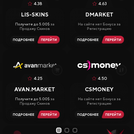
4.38
4.63
LIS-SKINS
DMARKET
Получите до 5.00$
за
На сайте нет Бонуса за
Продажу Скинов
Регистрацию
ПОДРОБНЕЕ
ПЕРЕЙТИ
ПОДРОБНЕЕ
ПЕРЕЙТИ
4.25
4.50
AVAN.MARKET
CSMONEY
Получите до 5.00$
за
На сайте нет Бонуса за
Продажу Скинов
Регистрацию
ПОДРОБНЕЕ
ПЕРЕЙТИ
ПОДРОБНЕЕ
ПЕРЕЙТИ
1
2
3