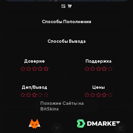
Способы Пополнения
Способы Вывода
Доверие
Поддержка
Деп/Вывод
Цены
Похожие Сайты на
BitSkins