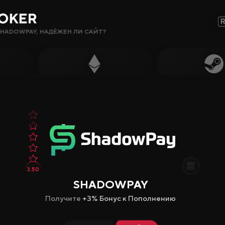
HADOWPAY, НАДЁЖЕН ЛИ САЙТ?
Сайты, Режимы, Бонусы или Ключевые Слова…
Популярное
Гемблинг
Сайты CS2
Сайты Rust
Сайты Steam
3.50
Крипто-
SHADOWPAY
сайты
Получите
+3% Бонус к Пополнению
Заработок
Новые Сайты