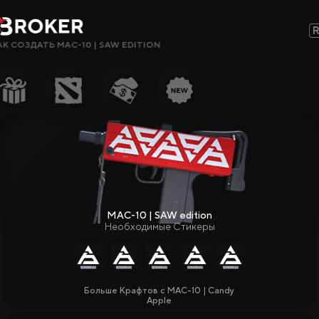
АК СОЗДАТЬ MAC-10 | SAW EDITION
Сайты, Режимы, Бонусы или Ключевые Слова…
Популярное
Гемблинг
Сайты CS2
Сайты Rust
MAC-10 | SAW edition
Сайты Steam
Крипто-
сайты
Заработок
Больше Крафтов с MAC-10 | Candy
Apple
Новые Сайты