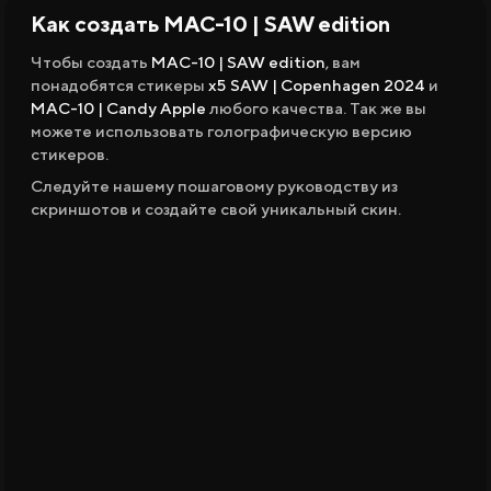
Как создать MAC-10 | SAW edition
Вики CS2
Чтобы создать
MAC-10 | SAW edition
, вам
понадобятся стикеры
x5
SAW | Copenhagen 2024
и
Продажа и Обмен Скинов
MAC-10 | Candy Apple
любого качества. Так же вы
можете использовать голографическую версию
стикеров.
Следуйте нашему пошаговому руководству из
скриншотов и создайте свой уникальный скин.
Все Сайты
Бонус за Регистрацию
Бонус к Депозиту
Ежедневный Бонус
Бонус к Продаже
Розыгрыши