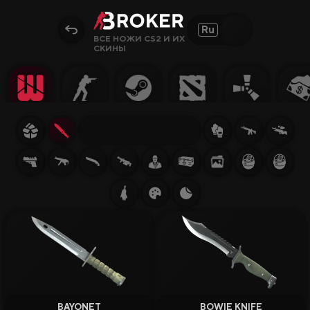
Ru
ВСЕ НОЖИ CS2 И ИХ
СКИНЫ
Сайты, Режимы, Бонусы или Ключевые Слова…
Популярное
Гемблинг
Сайты CS2
Сайты Rust
Сайты Steam
Крипто-
сайты
Заработок
Новые Сайты
BAYONET
BOWIE KNIFE