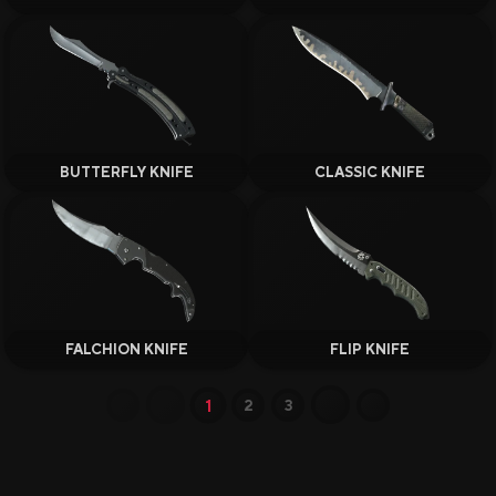
Вики CS2
Продажа и Обмен Скинов
BUTTERFLY KNIFE
CLASSIC KNIFE
Все Сайты
Бонус за Регистрацию
FALCHION KNIFE
FLIP KNIFE
Бонус к Депозиту
1
2
3
Ежедневный Бонус
Бонус к Продаже
Розыгрыши