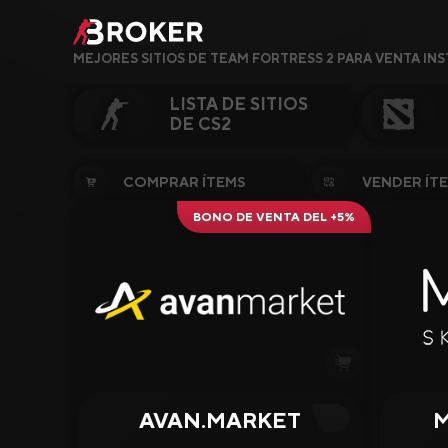
MEJORES SITIOS DE TEAM FORTRESS 2 PARA VENTA IN
LISTA DE SITIOS
DE CS2
Sites, Modes, Bonuse
COMPRAR ÍTEMS
VENDER ÍT
BONO DE VENTA DEL +5%
Popular
CS2 Sites
Rust Sites
Steam Sites
Crypto Sites
AVAN.MARKET
4.25
3.88