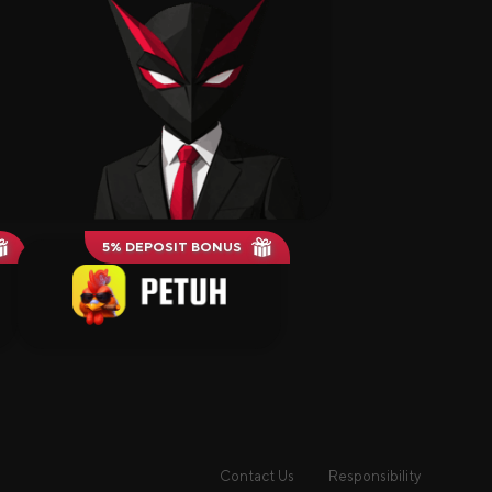
5% DEPOSIT BONUS
Contact Us
Responsibility