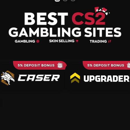
5% DEPOSIT BONUS
5% DEPOSIT BONUS