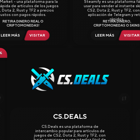
arket - una plataforma para la
Steamify es una plataforma fá
Skin Selling and Trading
rápida de artículos de los juegos
usar para vender al instante sk
 Dota 2, Rust y TF2 a precios
CS2, Dota 2, Rust y TF2, con
justos con pagos rápidos.
aplicación de Telegram y ret
rápidos.
RETIRA DINERO REAL O
RETIRA DINERO,
CRIPTOMONEDAS!
CRIPTOMONEDAS O SKINS
LEER MÁS
VISITAR
LEER MÁS
VISITAR
All Sites
Sign Up Bonuses
Deposit Bonuses
Bonus to Sale
Giveaways
%
CS.DEALS
3.63
CS.Deals es una plataforma de
intercambio popular para artículos de
juegos de CS2, Dota 2, Rust y TF2, con
bajas comisiones y una interfaz fácil de