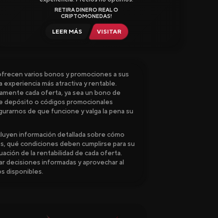
RETIRA DINERO REAL O
CRIPTOMONEDAS!
LEER MÁS
VISITAR
frecen varios bonos y promociones a sus
a experiencia más atractiva y rentable.
mente cada oferta, ya sea un bono de
e depósito o códigos promocionales
gurarnos de que funcione y valga la pena su
cluyen información detallada sobre cómo
s, qué condiciones deben cumplirse para su
uación de la rentabilidad de cada oferta.
r decisiones informadas y aprovechar al
s disponibles.