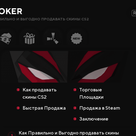
ВИЛЬНО И ВЫГОДНО ПРОДАВАТЬ СКИНЫ CS2
Сайты, Режимы, Бонусы или Ключевые Слова…
Популярное
Гемблинг
Сайты CS2
Сайты Rust
Как продавать
Торговые
Сайты Steam
скины CS2
Площадки
Крипто-
Быстрая Продажа
Продажа в Steam
сайты
Заключение
Заработок
Как Правильно и Выгодно продавать скины
Новые Сайты