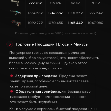
722.78₽
715.12₽
667₽
703₽
1224.58₽
1247.22₽
1201.55₽
1227.54₽
1092.77₽
1070.45₽
1165.44₽
1047.08₽
Итоговая Цена с выводом на SBP (с вычтенной комиссией)
Торговые Площадки: Плюсы и Минусы
Популярные торговые площадки предлагают
широкий выбор покупателей, что может обеспечить
более высокую цену за скины. Однако у этого
способа есть свои недостатки:
Задержки при продаже
Продажа может
занять время, особенно если вы выставляете
скин по высокой цене.
Обязательная верификация
Большинство
площадок требует подтверждения личности,
что может быть неудобным.
Как и в случае с сервисами быстрой продажи, цены