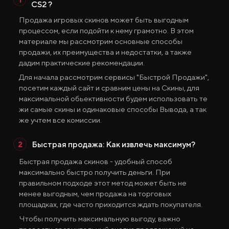
CS2 ?
Вики CS2
Продажа игровых скинов может быть выгодным
процессом, если подойти к нему грамотно. В этом
материале мы рассмотрим основные способы
Продажа и Обмен Скинов
продажи, их преимущества и недостатки, а также
дадим практические рекомендации.
Для начала рассмотрим сервисы "Быстрой Продажи",
посетим каждый сайт и сравним цены на Скины, для
максимальной обьективности будем использовать те
жи самые скины и одинаковые способы Вывода, а так
же учтем все комиссии.
Быстрая продажа: Как извлечь максимум?
Все Сайты
Бонус за Регистрацию
Быстрая продажа скинов - удобный способ
максимально быстро получить деньги. При
Бонус к Депозиту
правильном подходе этот метод может быть не
менее выгодным, чем продажа на торговых
Ежедневный Бонус
площадках, где часто приходится ждать покупателя.
Бонус к Продаже
Розыгрыши
Чтобы получить максимальную выгоду, важно