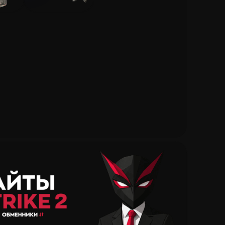
Депозиту
грыши