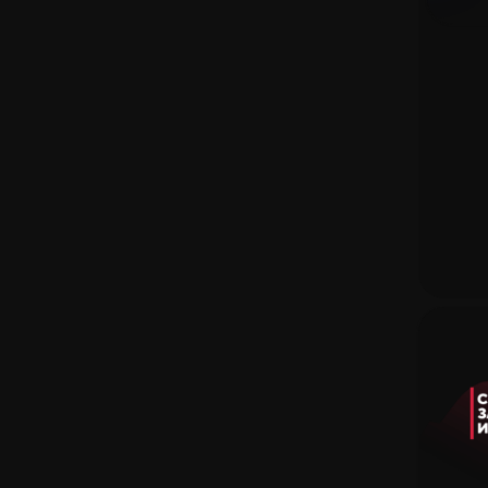
Заработок
Новые Сайты
Вики CS2