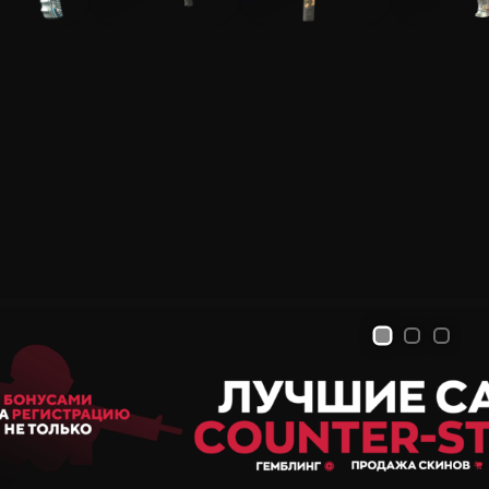
Продажа и Обмен Скинов
Все Сайты
Бонус за Регистрацию
Бонус к 
Ежедневный Бонус
Бонус к Продаже
Розы
1
2
3