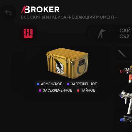
ВСЕ СКИНЫ ИЗ КЕЙСА «РЕШАЮЩИЙ МОМЕНТ»
САЙ
CS2
Сайты, Режимы, Бон
Популярное
17.9
Сайты CS2
АРМЕЙСКОЕ
ЗАПРЕЩЕННОЕ
ЗАСЕКРЕЧЕННОЕ
ТАЙНОЕ
Сайты Rust
0
Сайты Steam
Крипто-сайты