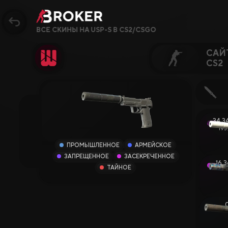
ВСЕ СКИНЫ НА USP-S В CS2/CSGO
САЙ
CS2
Сайты, Режимы, Бон
Популярное
34.3
195
Сайты CS2
ПРОМЫШЛЕННОЕ
АРМЕЙСКОЕ
ЗАПРЕЩЕННОЕ
ЗАСЕКРЕЧЕННОЕ
Сайты Rust
16.3
ТАЙНОЕ
Сайты Steam
Крипто-сайты