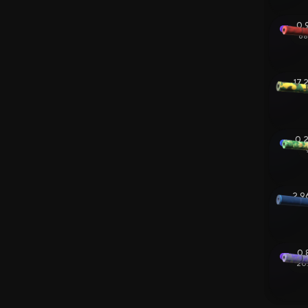
Заработок
0.
Новые Сайты
68
Вики CS2
17.
0.
2.9
0.
20.