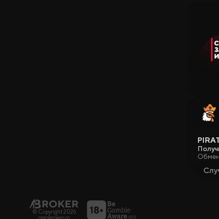
PIRA
Получ
Обмен
Слу
© Copyright 2026
csgobroker.cc