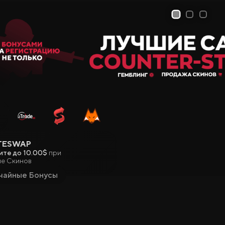
1
2
3
TESWAP
ите до 10.00$
при
е Скинов
чайные Бонусы