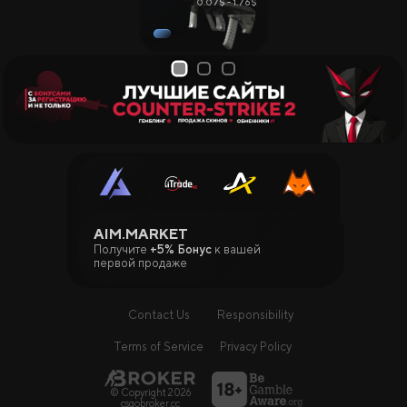
0.07$ - 1.76$
1
2
3
AIM.MARKET
Получите
+5% Бонус
к вашей
первой продаже
Contact Us
Responsibility
Terms of Service
Privacy Policy
© Copyright 2026
csgobroker.cc