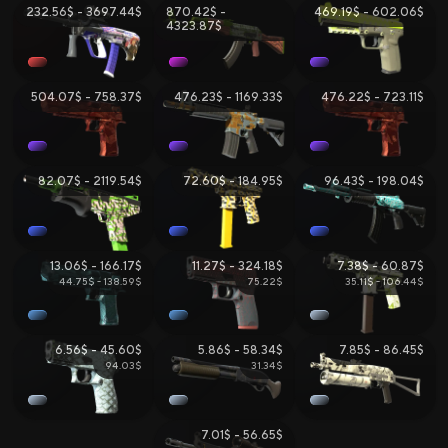
232.56$ - 3697.44$
870.42$ -
469.19$ - 602.06$
4323.87$
Вики CS2
Продажа и Обмен Скинов
504.07$ - 758.37$
476.23$ - 1169.33$
476.22$ - 723.11$
82.07$ - 2119.54$
72.60$ - 184.95$
96.43$ - 198.04$
13.06$ - 166.17$
11.27$ - 324.18$
7.38$ - 60.87$
44.75$ - 138.59$
75.22$
35.11$ - 106.44$
Все Сайты
Бонус за Регистрацию
Бонус к Депозиту
6.56$ - 45.60$
5.86$ - 58.34$
7.85$ - 86.45$
94.03$
31.34$
Ежедневный Бонус
Бонус к Продаже
Розыгрыши
7.01$ - 56.65$