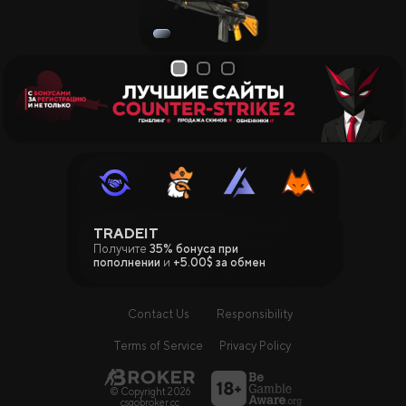
1
2
3
TRADEIT
Получите
35% бонуса при
пополнении
и
+5.00$ за обмен
Contact Us
Responsibility
Terms of Service
Privacy Policy
© Copyright 2026
csgobroker.cc