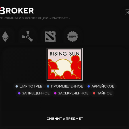
СЕ СКИНЫ ИЗ КОЛЛЕКЦИИ «РАССВЕТ»
Сайты, Режимы, Бонусы или Ключевые Слова…
Популярное
Гемблинг
Сайты CS2
Сайты Rust
ШИРПОТРЕБ
ПРОМЫШЛЕННОЕ
АРМЕЙСКОЕ
Сайты Steam
ЗАПРЕЩЕННОЕ
ЗАСЕКРЕЧЕННОЕ
ТАЙНОЕ
Крипто-
сайты
Заработок
Новые Сайты