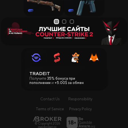
1
2
3
TRADEIT
Получите
35% бонуса при
пополнении
и
+5.00$ за обмен
Contact Us
Responsibility
Terms of Service
Privacy Policy
© Copyright 2026
csgobroker.cc