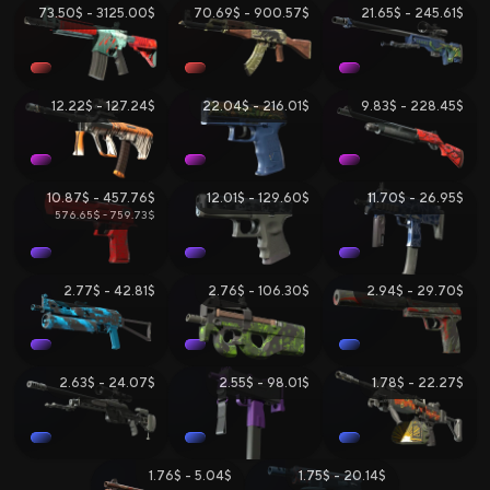
73.50$ - 3125.00$
70.69$ - 900.57$
21.65$ - 245.61$
Вики CS2
Продажа и Обмен Скинов
12.22$ - 127.24$
22.04$ - 216.01$
9.83$ - 228.45$
10.87$ - 457.76$
12.01$ - 129.60$
11.70$ - 26.95$
576.65$ - 759.73$
2.77$ - 42.81$
2.76$ - 106.30$
2.94$ - 29.70$
Все Сайты
Бонус за Регистрацию
Бонус к Депозиту
2.63$ - 24.07$
2.55$ - 98.01$
1.78$ - 22.27$
Ежедневный Бонус
Бонус к Продаже
Розыгрыши
1.76$ - 5.04$
1.75$ - 20.14$