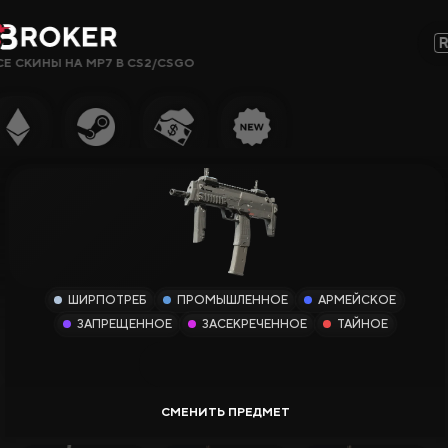
СЕ СКИНЫ НА MP7 В CS2/CSGO
Сайты, Режимы, Бонусы или Ключевые Слова…
Популярное
Гемблинг
Сайты CS2
Сайты Rust
ШИРПОТРЕБ
ПРОМЫШЛЕННОЕ
АРМЕЙСКОЕ
Сайты Steam
ЗАПРЕЩЕННОЕ
ЗАСЕКРЕЧЕННОЕ
ТАЙНОЕ
Крипто-
сайты
Заработок
Новые Сайты