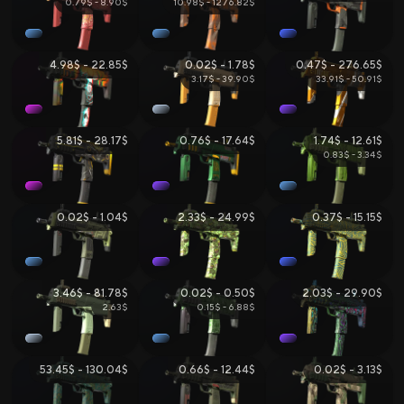
0.79$ - 8.90$
10.98$ - 1276.82$
4.98$ - 22.85$
0.02$ - 1.78$
0.47$ - 276.65$
3.17$ - 39.90$
33.91$ - 50.91$
5.81$ - 28.17$
0.76$ - 17.64$
1.74$ - 12.61$
0.83$ - 3.34$
0.02$ - 1.04$
2.33$ - 24.99$
0.37$ - 15.15$
3.46$ - 81.78$
0.02$ - 0.50$
2.03$ - 29.90$
2.63$
0.15$ - 6.88$
53.45$ - 130.04$
0.66$ - 12.44$
0.02$ - 3.13$