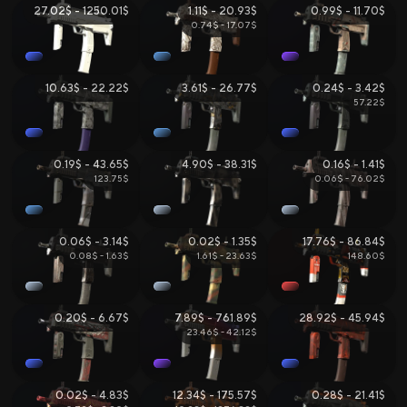
27.02$ - 1250.01$
1.11$ - 20.93$
0.99$ - 11.70$
0.74$ - 17.07$
Вики CS2
Продажа и Обмен Скинов
10.63$ - 22.22$
3.61$ - 26.77$
0.24$ - 3.42$
57.22$
0.19$ - 43.65$
4.90$ - 38.31$
0.16$ - 1.41$
123.75$
0.06$ - 76.02$
0.06$ - 3.14$
0.02$ - 1.35$
17.76$ - 86.84$
0.08$ - 1.63$
1.61$ - 23.63$
148.60$
Все Сайты
Бонус за Регистрацию
Бонус к Депозиту
0.20$ - 6.67$
7.89$ - 761.89$
28.92$ - 45.94$
23.46$ - 42.12$
Ежедневный Бонус
Бонус к Продаже
Розыгрыши
0.02$ - 4.83$
12.34$ - 175.57$
0.28$ - 21.41$