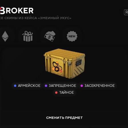
СЕ СКИНЫ ИЗ КЕЙСА «ЗМЕИНЫЙ УКУС»
Сайты, Режимы, Бонусы или Ключевые Слова…
Популярное
Гемблинг
Сайты CS2
Сайты Rust
АРМЕЙСКОЕ
ЗАПРЕЩЕННОЕ
ЗАСЕКРЕЧЕННОЕ
Сайты Steam
ТАЙНОЕ
Крипто-
сайты
Заработок
Новые Сайты