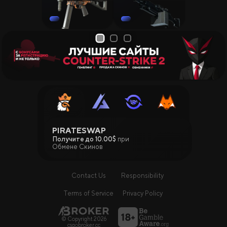
1
2
3
PIRATESWAP
Получите до 10.00$
при
Обмене Скинов
Contact Us
Responsibility
Terms of Service
Privacy Policy
© Copyright 2026
csgobroker.cc