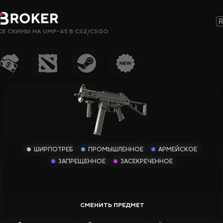
СЕ СКИНЫ НА UMP-45 В CS2/CSGO
Сайты, Режимы, Бонусы или Ключевые Слова…
Популярное
Гемблинг
Сайты CS2
Сайты Rust
ШИРПОТРЕБ
ПРОМЫШЛЕННОЕ
АРМЕЙСКОЕ
Сайты Steam
ЗАПРЕЩЕННОЕ
ЗАСЕКРЕЧЕННОЕ
Крипто-
сайты
Заработок
Новые Сайты