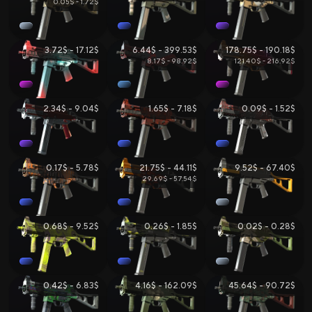
0.05$ - 1.72$
3.72$ - 17.12$
6.44$ - 399.53$
178.75$ - 190.18$
8.17$ - 98.92$
121.40$ - 216.92$
2.34$ - 9.04$
1.65$ - 7.18$
0.09$ - 1.52$
0.17$ - 5.78$
21.75$ - 44.11$
9.52$ - 67.40$
29.69$ - 57.54$
0.68$ - 9.52$
0.26$ - 1.85$
0.02$ - 0.28$
0.42$ - 6.83$
4.16$ - 162.09$
45.64$ - 90.72$