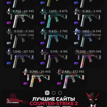
9.70$ - 26.94$
1.20$ - 8.87$
0.38$ - 6.43$
0.02$ - 0.26$
0.83$ - 3.78$
1.85$ - 16.54$
0.06$ - 1.38$
1.66$ - 55.94$
1.04$ - 101.72$
0.51$ - 8.18$
71.00$ - 1390.34$
3.74$ - 26.46$
2.43$ - 372.98$
1
2
3