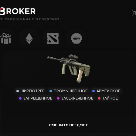
СЕ СКИНЫ НА AUG В CS2/CSGO
Сайты, Режимы, Бонусы или Ключевые Слова…
Популярное
Гемблинг
Сайты CS2
Сайты Rust
ШИРПОТРЕБ
ПРОМЫШЛЕННОЕ
АРМЕЙСКОЕ
Сайты Steam
ЗАПРЕЩЕННОЕ
ЗАСЕКРЕЧЕННОЕ
ТАЙНОЕ
Крипто-
сайты
Заработок
Новые Сайты