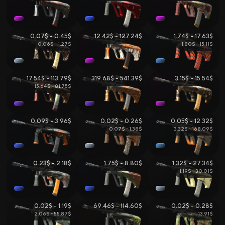
0.07$ - 0.45$
12.42$ - 127.24$
1.74$ - 17.63$
0.06$ - 1.27$
1.80$ - 15.11$
17.54$ - 113.79$
319.68$ - 541.39$
3.15$ - 15.54$
15.64$ - 81.75$
0.09$ - 3.96$
0.02$ - 0.26$
0.05$ - 12.32$
0.07$ - 1.38$
3.32$ - 168.09$
0.23$ - 2.18$
1.75$ - 8.80$
1.32$ - 27.34$
1.19$ - 30.01$
0.02$ - 1.19$
69.46$ - 114.60$
0.02$ - 0.28$
2.06$ - 55.87$
13.91$