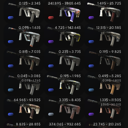
0.12$ - 2.34$
241.89$ - 3805.64$
1.49$ - 25.72$
Вики CS2
Продажа и Обмен Скинов
0.09$ - 1.63$
4.72$ - 143.64$
12.51$ - 20.58$
0.81$ - 7.03$
0.23$ - 3.73$
0.19$ - 9.82$
0.04$ - 3.08$
0.19$ - 1.98$
0.49$ - 5.28$
0.07$ - 1.76$
0.39$ - 1.80$
Все Сайты
Бонус за Регистрацию
Бонус к Депозиту
64.96$ - 93.52$
3.33$ - 8.43$
1.33$ - 11.50$
2.56$ - 30.01$
Ежедневный Бонус
Бонус к Продаже
Розыгрыши
8.83$ - 28.85$
374.06$ - 932.68$
23.74$ - 213.26$