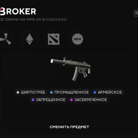
СЕ СКИНЫ НА MP5-SD В CS2/CSGO
Сайты, Режимы, Бонусы или Ключевые Слова…
Популярное
Гемблинг
Сайты CS2
Сайты Rust
ШИРПОТРЕБ
ПРОМЫШЛЕННОЕ
АРМЕЙСКОЕ
Сайты Steam
ЗАПРЕЩЕННОЕ
ЗАСЕКРЕЧЕННОЕ
Крипто-
сайты
Заработок
Новые Сайты