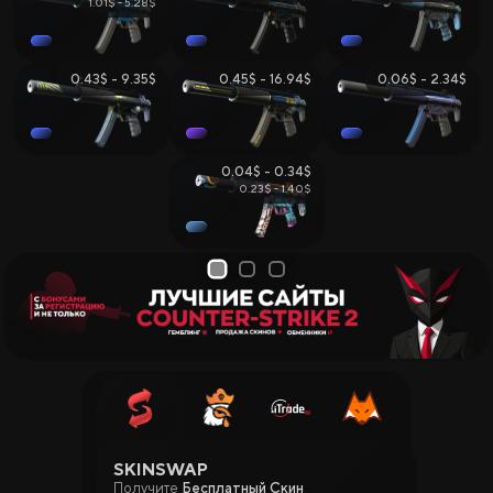
1.01$ - 5.28$
0.43$ - 9.35$
0.45$ - 16.94$
0.06$ - 2.34$
0.04$ - 0.34$
0.23$ - 1.40$
1
2
3
SKINSWAP
Получите
Бесплатный Скин