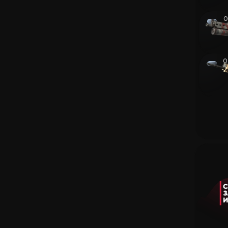
Заработок
0
Новые Сайты
Вики CS2
0