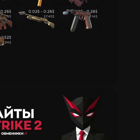
 0.28$
0.02$ - 0.28$
0.03$ - 0.28$
151.38$
27.45$
0.14$
- 1.52$
198.84$
Депозиту
грыши