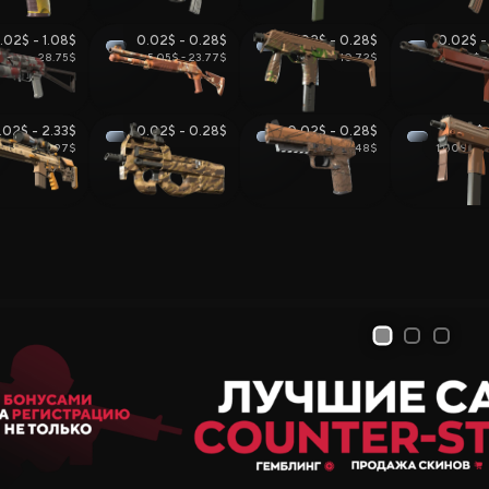
Продажа и Обмен Скинов
.02$ - 1.08$
0.02$ - 0.28$
0.02$ - 0.28$
0.02$ -
28.75$
5.05$ - 23.77$
10.72$
70.97$ - 
.02$ - 2.33$
0.02$ - 0.28$
0.02$ - 0.28$
0.02$ 
10.97$
1.91$ - 83.48$
1.00$ - 2
Все Сайты
Бонус за Регистрацию
Бонус к 
Ежедневный Бонус
Бонус к Продаже
Розы
1
2
3