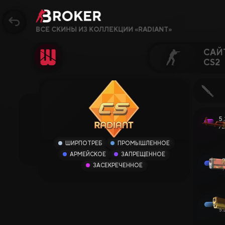
ВСЕ СКИНЫ ИЗ КОЛЛЕКЦИИ «RADIANT»
САЙ
CS2
Сайты, Режимы, Бон
Популярное
5.
72
Сайты CS2
ШИРПОТРЕБ
ПРОМЫШЛЕННОЕ
АРМЕЙСКОЕ
ЗАПРЕЩЕННОЕ
Сайты Rust
0
ЗАСЕКРЕЧЕННОЕ
1
Сайты Steam
Крипто-сайты
5.