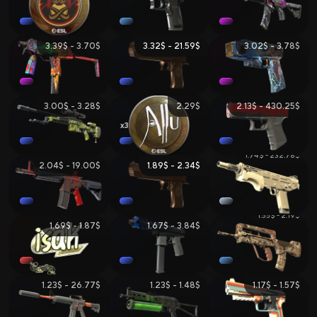
3.39$ - 3.70$
3.32$ - 21.59$
3.02$ - 3.78$
3.00$ - 3.28$
2.29$
2.13$ - 430.25$
3
1.74$ - 232.78$
2.04$ - 19.00$
1.89$ - 2.34$
1.55$ - 2.19$
1.69$ - 1.87$
1.67$ - 3.84$
1.23$ - 26.77$
1.23$ - 1.48$
1.17$ - 1.57$