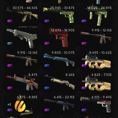
30.57$ - 46.63$
25.94$ - 33.87$
16.02$ - 24.89$
13.88$ - 17.52$
12.67$ - 18.90$
9.91$ - 12.16$
9.91$ - 12.16$
9.80$ - 10.07$
8.69$ - 10.62$
8.47$
8.26$
6.82$ - 7.53$
6.57$ - 8.85$
6.41$ - 22.15$
6.10$ - 9.49$
2