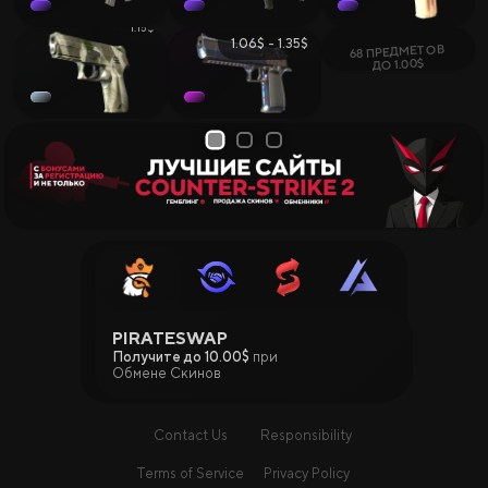
1.15$
1.06$ - 1.35$
68 ПРЕДМЕТОВ
ДО 1.00$
1
2
3
PIRATESWAP
Получите до 10.00$
при
Обмене Скинов
Contact Us
Responsibility
Terms of Service
Privacy Policy