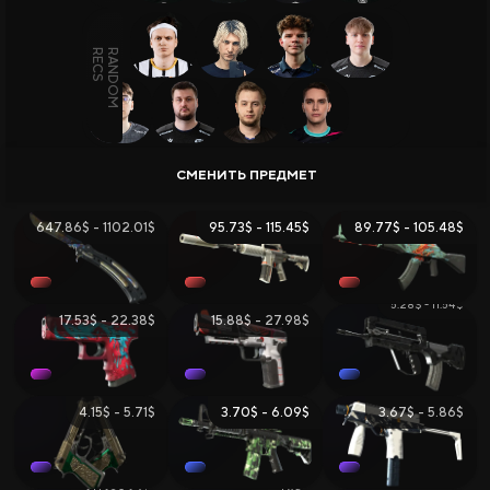
Вики CS2
ВСЕГО ПРЕДМЕТОВ:
132
, ОБЩАЯ СТОИМОСТЬ:
918.56$
Продажа и Обмен Скинов
ПОСЛЕДНЕЕ ОБНОВЛЕНИЕ:
06.05.2026
647.86$ - 1102.01$
95.73$ - 115.45$
89.77$ - 105.48$
5.28$ - 11.54$
17.53$ - 22.38$
15.88$ - 27.98$
Все Сайты
Бонус за Регистрацию
Бонус к Депозиту
Ежедневный Бонус
4.15$ - 5.71$
3.70$ - 6.09$
3.67$ - 5.86$
Бонус к Продаже
Розыгрыши
2.02$ - 2.71$
1.98$