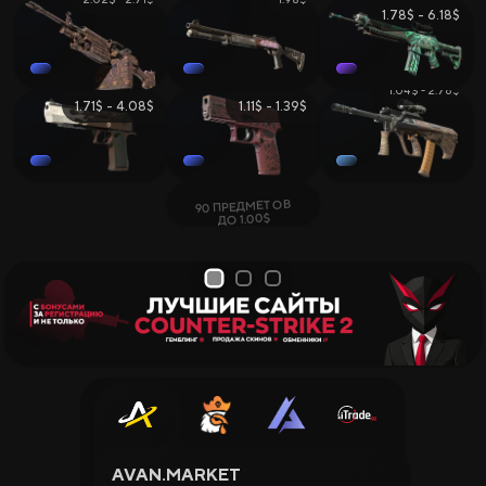
1.78$ - 6.18$
1.04$ - 2.76$
1.71$ - 4.08$
1.11$ - 1.39$
90 ПРЕДМЕТОВ
ДО 1.00$
1
2
3
AVAN.MARKET