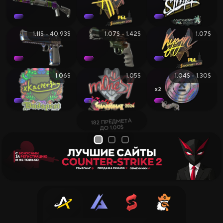
1.11$ - 40.93$
1.07$ - 1.42$
1.07$
1.06$
1.05$
1.04$ - 1.30$
2
182 ПРЕДМЕТА
ДО 1.00$
1
2
3