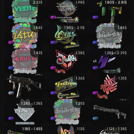
2.33$
1.98$
1.80$ - 2.81$
1.54$
1.50$ - 2.11$
1.48$
1.43$
1.38$
1.38$ - 2.39$
3
1.38$
1.36$
1.35$
1.21$
1.28$ - 1.38$
1.25$
1.18$ - 1.45$
1.13$
1.12$ - 1.38$