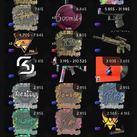
7.61$
6.86$
5.85$ - 31.98$
2
3.71$ - 4.19$
4.70$ - 7.84$
3.80$
3
3
3.41$
3.19$ - 210.52$
3.03$ - 3.65$
2.95$
2.95$
2.95$
2
2.95$
2.95$
2.58$ - 4.18$