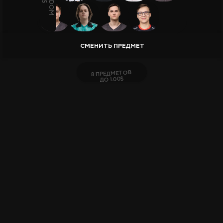
ВСЕГО ПРЕДМЕТОВ:
14
, ОБЩАЯ СТОИМОСТЬ:
4.99$
ПОСЛЕДНЕЕ ОБНОВЛЕНИЕ:
19.07.2026
Вики CS2
Продажа и Обмен Скинов
8 ПРЕДМЕТОВ
ДО 1.00$
Все Сайты
Бонус за Регистрацию
Бонус к Депозиту
Ежедневный Бонус
Бонус к Продаже
Розыгрыши