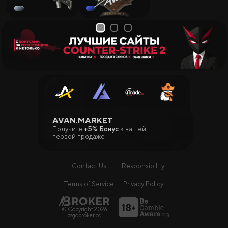
1
2
3
AVAN.MARKET
Получите
+5% Бонус
к вашей
первой продаже
Contact Us
Responsibility
Terms of Service
Privacy Policy
© Copyright 2026
csgobroker.cc