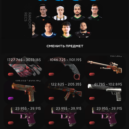
Вики CS2
ВСЕГО ПРЕДМЕТОВ:
786
, ОБЩАЯ СТОИМОСТЬ:
4362.79$
Продажа и Обмен Скинов
ПОСЛЕДНЕЕ ОБНОВЛЕНИЕ:
14.07.2026
967.36$
1727.76$ - 3033.18$
1046.72$ - 1101.19$
158.55$ - 200.18$
122.82$ - 205.35$
61.78$ - 102.89$
Все Сайты
Бонус за Регистрацию
Бонус к Депозиту
Ежедневный Бонус
23.95$ - 39.91$
23.95$ - 39.91$
23.95$ - 39.91$
Бонус к Продаже
Розыгрыши