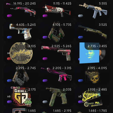
16.19$ - 20.24$
11.11$ - 11.42$
5.55$
4.63$ - 5.26$
4.10$ - 5.73$
3.52$
3.10$
2.92$ - 5.26$
2.73$ - 3.45$
4
2.29$ - 2.74$
2.20$ - 3.31$
2.19$ - 4.09$
2.17$
2.03$
1.93$ - 2.48$
6
3
1.68$
1.68$ - 2.19$
1.68$ - 1.78$