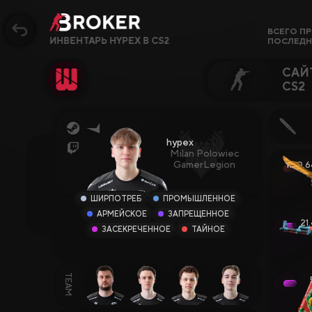
ВСЕГО П
ИНВЕНТАРЬ HYPEX В CS2
ПОСЛЕДН
САЙ
CS2
Сайты, Режимы, Бон
hypex
Milan Polowiec
Популярное
GamerLegion
1130.6
Сайты CS2
ШИРПОТРЕБ
ПРОМЫШЛЕННОЕ
АРМЕЙСКОЕ
ЗАПРЕЩЕННОЕ
Сайты Rust
21
ЗАСЕКРЕЧЕННОЕ
ТАЙНОЕ
Сайты Steam
Крипто-сайты