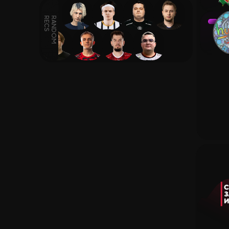
Заработок
Новые Сайты
Вики CS2