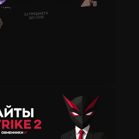
 - 1.24$
22 ПРЕДМЕТА
ДО 1.00$
Депозиту
грыши