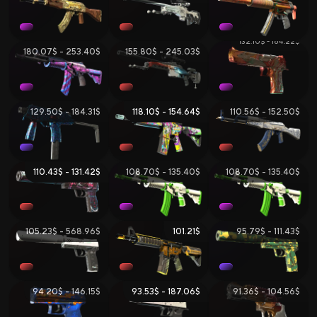
132.10$ - 164.22$
180.07$ - 253.40$
155.80$ - 245.03$
129.50$ - 184.31$
118.10$ - 154.64$
110.56$ - 152.50$
110.43$ - 131.42$
108.70$ - 135.40$
108.70$ - 135.40$
105.23$ - 568.96$
101.21$
95.79$ - 111.43$
94.20$ - 146.15$
93.53$ - 187.06$
91.36$ - 104.56$