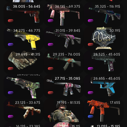
38.00$ - 56.64$
36.13$ - 69.37$
35.32$ - 116.91$
34.27$ - 46.77$
31.01$ - 39.84$
30.19$
29.69$ - 41.31$
29.23$ - 76.00$
28.52$ - 45.60$
28.40$ - 35.08$
27.71$ - 35.08$
26.65$ - 45.60$
23.12$ - 33.67$
19.19$ - 81.53$
17.65$
16.13$ - 23.38$
15.11$
13.05$ - 15.19$