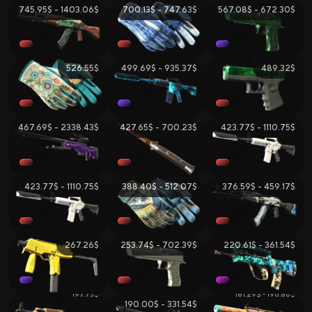
745.95$ - 1403.06$
700.13$ - 747.63$
567.08$ - 672.30$
526.55$
499.69$ - 935.37$
489.32$
467.69$ - 2338.43$
427.65$ - 700.23$
423.77$ - 1110.75$
423.77$ - 1110.75$
388.40$ - 512.07$
376.59$ - 459.17$
267.26$
253.74$ - 702.39$
220.61$ - 361.54$
197.75$
181.29$ - 196.86$
190.00$ - 331.54$