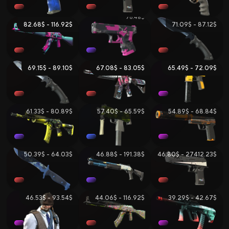
76.48$
82.68$ - 116.92$
71.09$ - 87.12$
69.15$ - 89.10$
67.08$ - 83.05$
65.49$ - 72.09$
61.33$ - 80.89$
57.40$ - 65.59$
54.89$ - 68.84$
50.39$ - 64.03$
46.88$ - 191.38$
46.80$ - 27412.23$
46.53$ - 93.54$
44.06$ - 116.92$
39.29$ - 42.67$