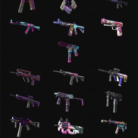
Вики CS2
Продажа и Обмен Скинов
Все Сайты
Бонус за Регистрацию
Бонус к Депозиту
Ежедневный Бонус
Бонус к Продаже
Розыгрыши