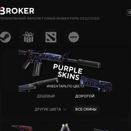
РЕМИАЛЬНЫЙ ФИОЛЕТОВЫЙ ИНВЕНТАРЬ CS2/CSGO
Сайты, Режимы, Бонусы или Ключевые Слова…
Популярное
Гемблинг
Сайты CS2
Сайты Rust
Сайты Steam
ДЕШЕВЫЙ
ДОРОГОЙ
Крипто-
сайты
ДРУГИЕ ЦВЕТА
ВСЕ СКИНЫ
Заработок
Новые Сайты