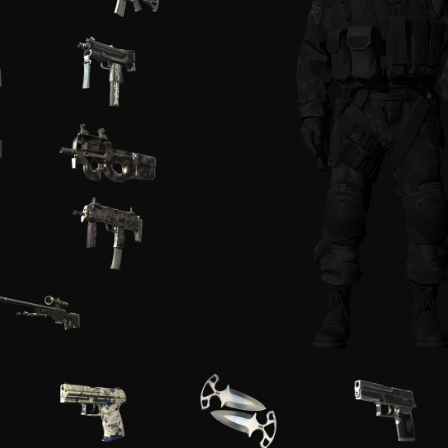
Продажа и Обмен Скинов
Все Сайты
Бонус за Регистрацию
Бонус к 
Ежедневный Бонус
Бонус к Продаже
Розы