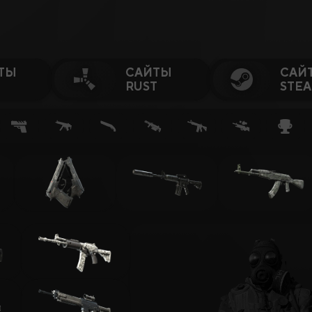
ТЫ
САЙТЫ
САЙ
RUST
STE
усы или Ключевые Слова…
Гемблинг