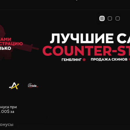
1
2
3
нуса при
.00$ за
Бонусы