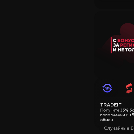
TRADEIT
Получите
35% бо
пополнении
и
+5
обмен
Случайные 