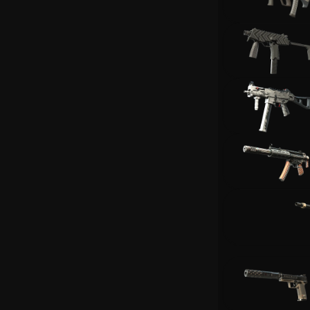
Заработок
Новые Сайты
Вики CS2