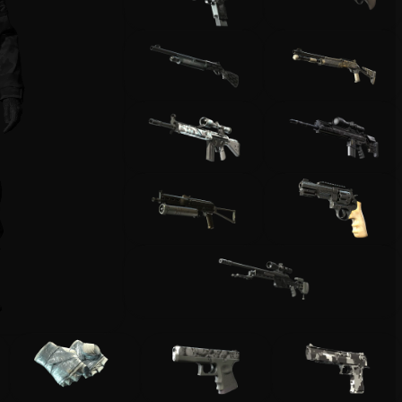
Депозиту
грыши